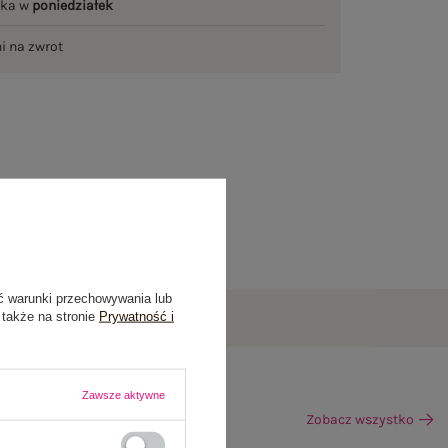
łka w
poniedziałek
ni na zwrot
ć warunki przechowywania lub
 także na stronie
Prywatność i
Zawsze aktywne
Zobacz wszystko