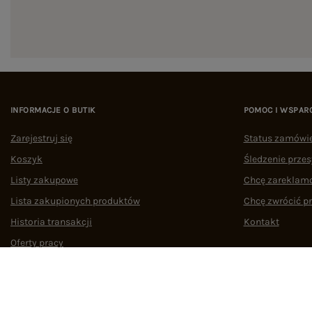
INFORMACJE O BUTIK
POMOC I WSPAR
Zarejestruj się
Status zamówi
Koszyk
Śledzenie przes
Listy zakupowe
Chcę zareklam
Lista zakupionych produktów
Chcę zwrócić p
Historia transakcji
Kontakt
Oferty pracy
Współpraca