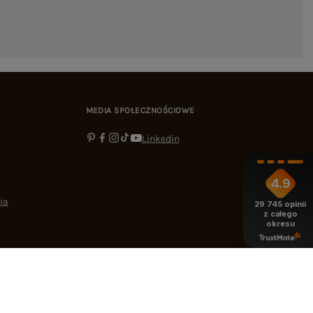
MEDIA SPOŁECZNOŚCIOWE
Linkedin
4.9
ia
29 745
opinii
z całego
okresu