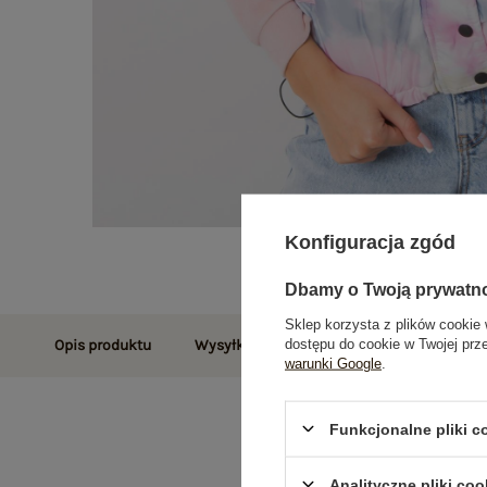
Konfiguracja zgód
Dbamy o Twoją prywatn
Sklep korzysta z plików cookie 
dostępu do cookie w Twojej prz
Opis produktu
Wysyłka i dostawa
Zwroty i reklamac
warunki Google
.
Funkcjonalne pliki 
Analityczne pliki coo