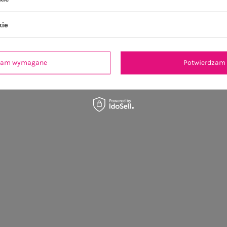
kie
dzam wymagane
Potwierdzam 