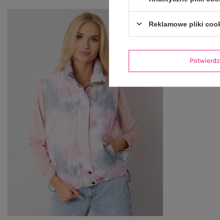
Reklamowe pliki coo
Potwier