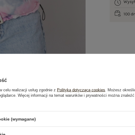
Wysy
100 d
ość
w celu realizacji usług zgodnie z
Polityką dotyczącą cookies
. Możesz określi
eglądarce. Więcej informacji na temat warunków i prywatności można znaleźć
je
Opinie o produkcie
(1)
cookie (wymagane)
OSTATNIO OGLĄDANE
kie