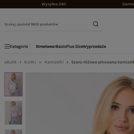
Wysyłka 24h
Darmo
Streetwear
Basic
Plus Size
Wyprzedaże
Kategorie
eButik
Kurtki
Kamizelki
Szaro-różowa pikowana kamizel