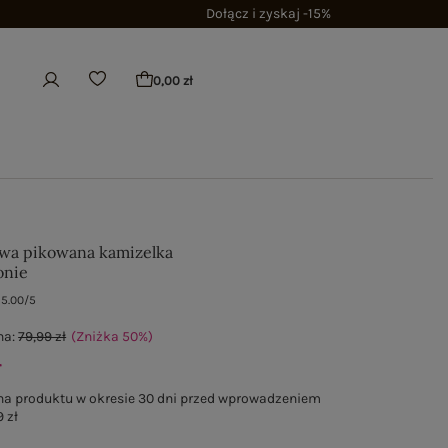
Dołącz i zyskaj -15%
0,00 zł
wa pikowana kamizelka
onie
5.00/5
na:
79,99 zł
(Zniżka
50
%
)
ł
na produktu w okresie 30 dni przed wprowadzeniem
 zł