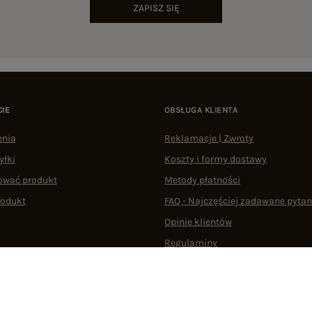
ZAPISZ SIĘ
CIE
OBSŁUGA KLIENTA
enia
Reklamacje | Zwroty
yłki
Koszty i formy dostawy
ować produkt
Metody płatności
rodukt
FAQ - Najczęściej zadawane pytan
Opinie klientów
Regulaminy
Odstąpienie od umowy