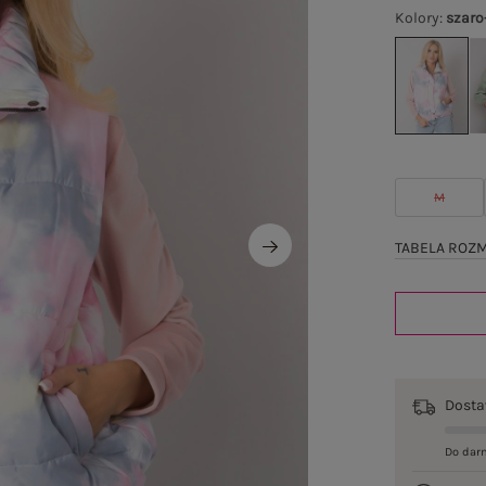
Kolory
:
szaro
M
TABELA ROZ
Dost
Do dar