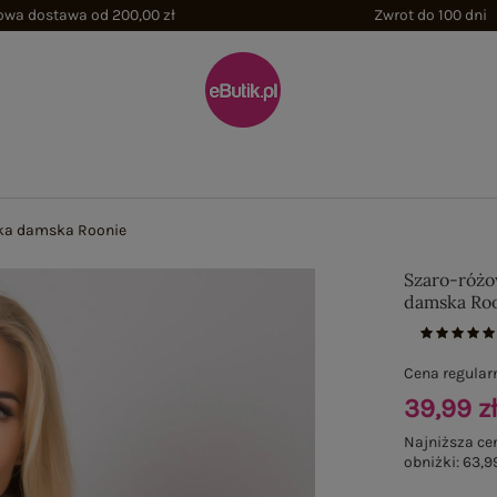
wa dostawa od 200,00 zł
Zwrot do 100 dni
ka damska Roonie
Szaro-różo
damska Ro
Cena regular
39,99 z
Najniższa ce
obniżki:
63,99