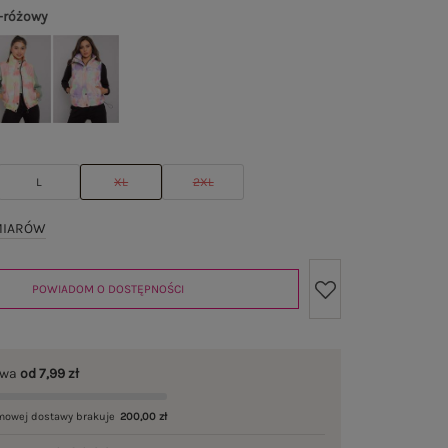
-różowy
L
XL
2XL
MIARÓW
POWIADOM O DOSTĘPNOŚCI
awa
od 7,99 zł
mowej dostawy brakuje
200,00 zł