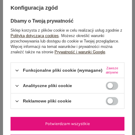
DODAJ DO KOSZYKA
Konfiguracja zgód
Możesz kupić także poprzez:
Dbamy o Twoją prywatność
Sklep korzysta z plików cookie w celu realizacji usług zgodnie z
Polityką dotyczącą cookies
. Możesz określić warunki
przechowywania lub dostępu do cookie w Twojej przeglądarce.
Dostawa
od 7,99 zł
Więcej informacji na temat warunków i prywatności można
znaleźć także na stronie
Prywatność i warunki Google
.
Do darmowej dostawy brakuje
200,00 zł
Zawsze
Wysyłka
jutro
Funkcjonalne pliki cookie (wymagane)
aktywne
100 dni na zwrot
Analityczne pliki cookie
Reklamowe pliki cookie
OPIS PRODUKTU
Potwierdzam wszystkie
GŁÓWNE PARAMETRY