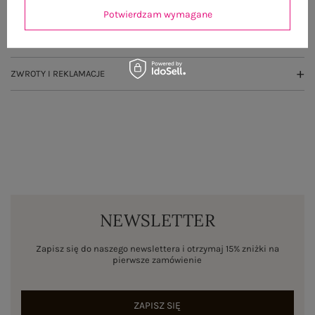
OPINIE O PRODUKCIE
(0)
Potwierdzam wymagane
WYSYŁKA I DOSTAWA
ZWROTY I REKLAMACJE
NEWSLETTER
Zapisz się do naszego newslettera i otrzymaj 15% zniżki na
pierwsze zamówienie
ZAPISZ SIĘ