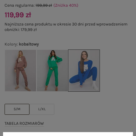
Cena regularna:
199,99 zł
(Zniżka
40
%
)
119,99 zł
Najniższa cena produktu w okresie 30 dni przed wprowadzeniem
obniżki:
179,99 zł
Kolory
:
kobaltowy
S/M
L/XL
TABELA ROZMIARÓW