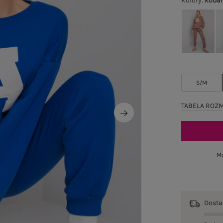
Kolory
:
kobal
S/M
TABELA ROZ
Mo
Dost