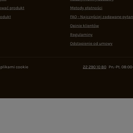
ować produkt
Metody płatności
rodukt
FAQ - Najczęściej zadawane pytan
Opinie klientów
Regulaminy
Odstąpienie od umowy
 plikami cookie
22 290 10 80
Pn.-Pt. 08:00