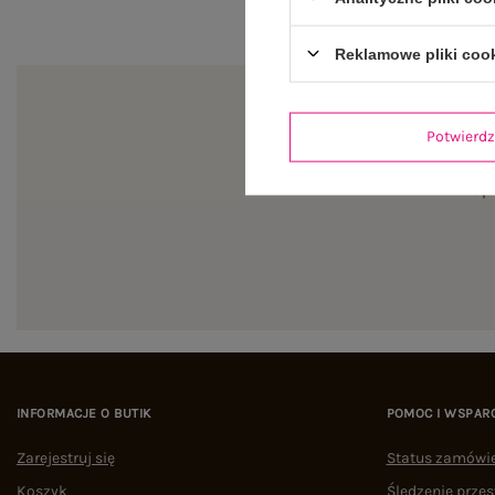
Reklamowe pliki coo
Potwier
Zapi
INFORMACJE O BUTIK
POMOC I WSPAR
Zarejestruj się
Status zamówi
Koszyk
Śledzenie przes