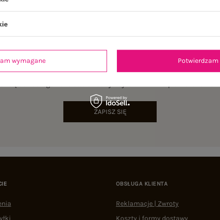
kie
dzam wymagane
Potwierdzam 
NEWSLETTER
sz się do naszego newslettera i otrzymaj 15% zniżki na pierwsze zamów
ZAPISZ SIĘ
CIE
OBSŁUGA KLIENTA
enia
Reklamacje | Zwroty
yłki
Koszty i formy dostawy