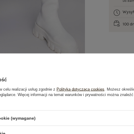
Do dar
Wysy
100 d
ość
w celu realizacji usług zgodnie z
Polityką dotyczącą cookies
. Możesz określi
eglądarce. Więcej informacji na temat warunków i prywatności można znaleźć
je
Opinie o produkcie
(0)
cookie (wymagane)
kie