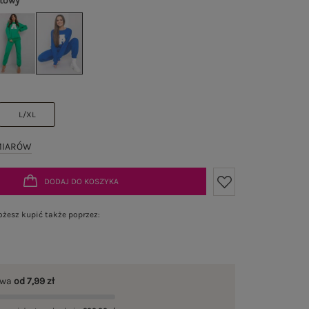
towy
L/XL
MIARÓW
DODAJ DO KOSZYKA
żesz kupić także poprzez:
awa
od 7,99 zł