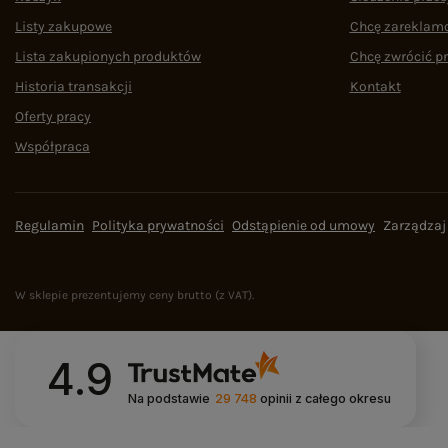
Listy zakupowe
Chcę zareklam
Lista zakupionych produktów
Chcę zwrócić p
Historia transakcji
Kontakt
Oferty pracy
Współpraca
Regulamin
Polityka prywatności
Odstąpienie od umowy
Zarządzaj
W sklepie prezentujemy ceny brutto (z VAT).
4.9
Na podstawie
29 748
opinii
z całego okresu