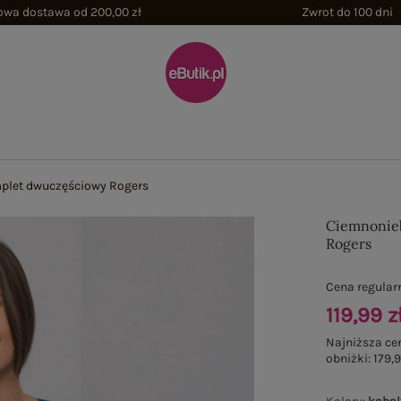
wa dostawa od 200,00 zł
Zwrot do 100 dni
plet dwuczęściowy Rogers
Ciemnonie
Rogers
Cena regular
119,99 z
Najniższa ce
obniżki:
179,9