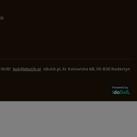
ia
-16:00
bok@ebutik.pl
eButik.pl
,
Al. Katowicka 68
,
05-830
Nadarzyn