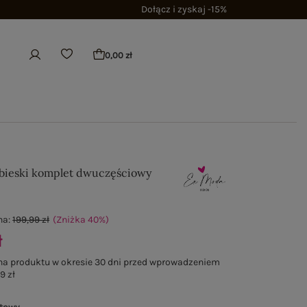
Dołącz i zyskaj -15%
0,00 zł
bieski komplet dwuczęściowy
na:
199,99 zł
(Zniżka
40
%
)
ł
na produktu w okresie 30 dni przed wprowadzeniem
9 zł