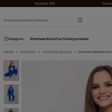
Wysyłka 24h
Darmo
Streetwear
Basic
Plus Size
Wyprzedaże
Kategorie
eButik
Komplety
Komplety dresowe
Ciemnoniebieski kom