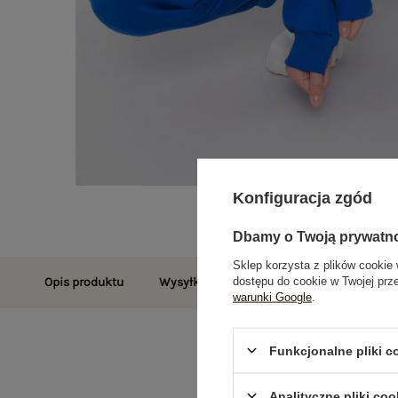
Konfiguracja zgód
Dbamy o Twoją prywatn
Sklep korzysta z plików cookie 
dostępu do cookie w Twojej prz
Opis produktu
Wysyłka i dostawa
Zwroty i reklamac
warunki Google
.
Funkcjonalne pliki 
Analityczne pliki coo