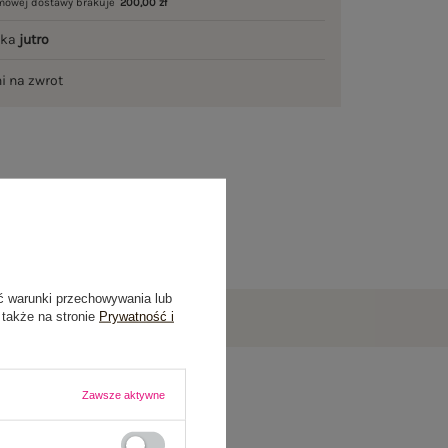
mowej dostawy brakuje
200,00 zł
łka
jutro
ni na zwrot
ć warunki przechowywania lub
 także na stronie
Prywatność i
Zawsze aktywne