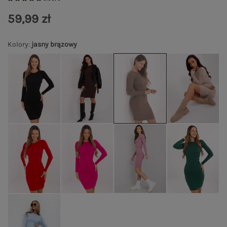
59,99 zł
Kolory
:
jasny brązowy