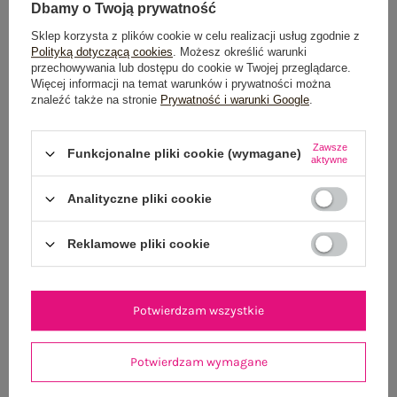
Wysyłka w
poniedziałek
Dbamy o Twoją prywatność
Sklep korzysta z plików cookie w celu realizacji usług zgodnie z
100 dni na zwrot
Polityką dotyczącą cookies
. Możesz określić warunki
przechowywania lub dostępu do cookie w Twojej przeglądarce.
Więcej informacji na temat warunków i prywatności można
znaleźć także na stronie
Prywatność i warunki Google
.
OPIS PRODUKTU
Zawsze
Funkcjonalne pliki cookie (wymagane)
aktywne
GŁÓWNE PARAMETRY
Analityczne pliki cookie
OPINIE O PRODUKCIE
(71)
Reklamowe pliki cookie
WYSYŁKA I DOSTAWA
ZWROTY I REKLAMACJE
Potwierdzam wszystkie
OSTATNIO OGLĄDANE
Potwierdzam wymagane
Zobacz wszystko