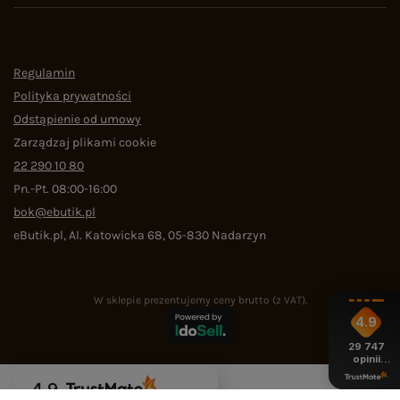
Regulamin
Polityka prywatności
Odstąpienie od umowy
Zarządzaj plikami cookie
22 290 10 80
Pn.-Pt. 08:00-16:00
bok@ebutik.pl
eButik.pl
,
Al. Katowicka 68
,
05-830
Nadarzyn
W sklepie prezentujemy ceny brutto (z VAT).
4.9
29 747
opinii
z całego
okresu
4.9