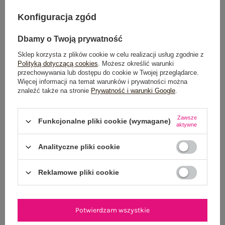
DODAJ DO KOSZYKA
Konfiguracja zgód
Możesz kupić także poprzez:
Dbamy o Twoją prywatność
Sklep korzysta z plików cookie w celu realizacji usług zgodnie z
Polityką dotyczącą cookies
. Możesz określić warunki
przechowywania lub dostępu do cookie w Twojej przeglądarce.
Więcej informacji na temat warunków i prywatności można
Dostawa
od 7,99 zł
znaleźć także na stronie
Prywatność i warunki Google
.
Do darmowej dostawy brakuje
200,00 zł
Zawsze
Funkcjonalne pliki cookie (wymagane)
Wysyłka w
poniedziałek
aktywne
100 dni na zwrot
Analityczne pliki cookie
Reklamowe pliki cookie
OPIS PRODUKTU
Potwierdzam wszystkie
GŁÓWNE PARAMETRY