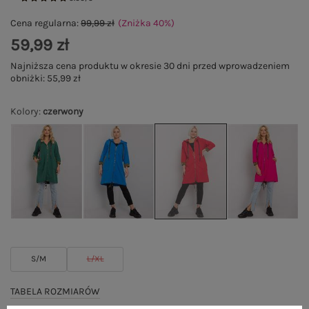
Cena regularna:
99,99 zł
(Zniżka
40
%
)
59,99 zł
Najniższa cena produktu w okresie 30 dni przed wprowadzeniem
obniżki:
55,99 zł
Kolory
:
czerwony
S/M
L/XL
TABELA ROZMIARÓW