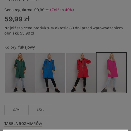
Cena regularna:
99,99 zł
(Zniżka
40
%
)
59,99 zł
Najniższa cena produktu w okresie 30 dni przed wprowadzeniem
obniżki:
55,99 zł
Kolory
:
fuksjowy
S/M
L/XL
TABELA ROZMIARÓW