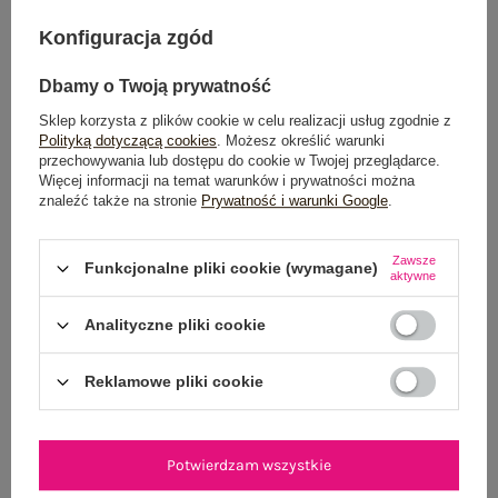
DODAJ DO KOSZYKA
Konfiguracja zgód
Możesz kupić także poprzez:
Dbamy o Twoją prywatność
Sklep korzysta z plików cookie w celu realizacji usług zgodnie z
Polityką dotyczącą cookies
. Możesz określić warunki
przechowywania lub dostępu do cookie w Twojej przeglądarce.
Więcej informacji na temat warunków i prywatności można
Dostawa
od 7,99 zł
znaleźć także na stronie
Prywatność i warunki Google
.
Do darmowej dostawy brakuje
200,00 zł
Zawsze
Funkcjonalne pliki cookie (wymagane)
Wysyłka
jutro
aktywne
100 dni na zwrot
Analityczne pliki cookie
Reklamowe pliki cookie
OPIS PRODUKTU
Potwierdzam wszystkie
GŁÓWNE PARAMETRY