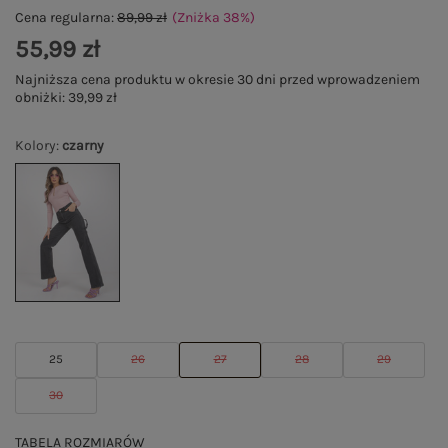
Cena regularna:
89,99 zł
(Zniżka
38
%
)
55,99 zł
Najniższa cena produktu w okresie 30 dni przed wprowadzeniem
obniżki:
39,99 zł
Kolory
:
czarny
25
26
27
28
29
30
TABELA ROZMIARÓW