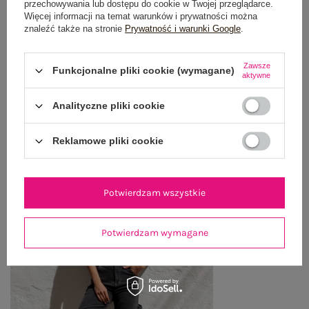
przechowywania lub dostępu do cookie w Twojej przeglądarce.
Więcej informacji na temat warunków i prywatności można
znaleźć także na stronie
Prywatność i warunki Google
.
WYSYŁKA I DOSTAWA
ZWROTY I REKLAMACJE
Zawsze
Funkcjonalne pliki cookie (wymagane)
aktywne
Analityczne pliki cookie
OSTATNIO OGLĄDANE
Zobacz wszystko
Reklamowe pliki cookie
Potwierdzam wszystkie
Potwierdzam wymagane