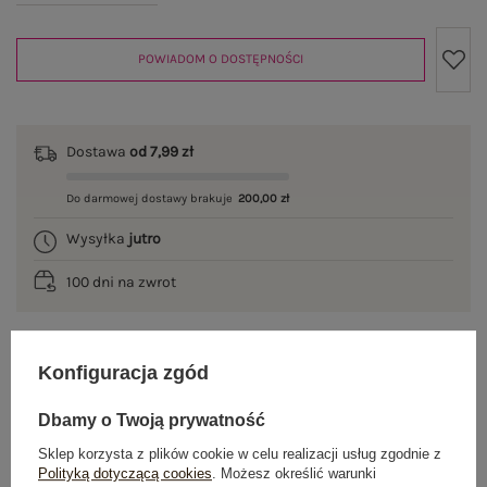
POWIADOM O DOSTĘPNOŚCI
Dostawa
od 7,99 zł
Do darmowej dostawy brakuje
200,00 zł
Wysyłka
jutro
100 dni na zwrot
Konfiguracja zgód
OPIS PRODUKTU
Dbamy o Twoją prywatność
GŁÓWNE PARAMETRY
Sklep korzysta z plików cookie w celu realizacji usług zgodnie z
Polityką dotyczącą cookies
. Możesz określić warunki
OPINIE O PRODUKCIE
(0)