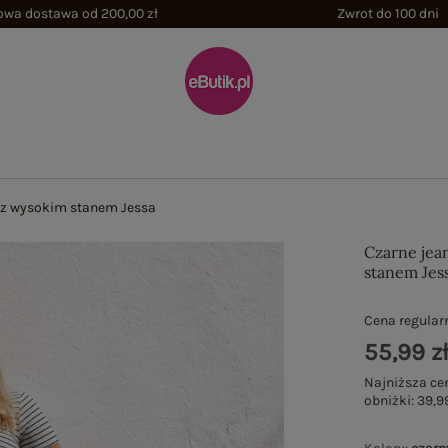
wa dostawa od 200,00 zł
Zwrot do 100 dni
 z wysokim stanem Jessa
Czarne jea
stanem Jes
Cena regular
55,99 z
Najniższa ce
obniżki:
39,99