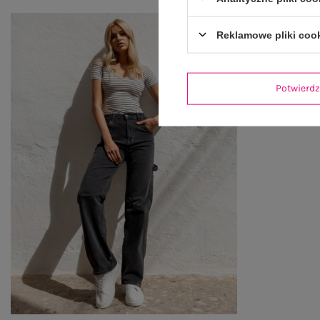
Reklamowe pliki coo
Potwier