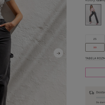
Kolory
:
czarn
25
30
TABELA ROZ
Dost
Do dar