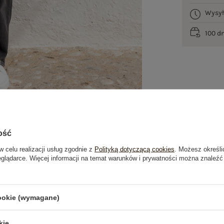
Wysy
100 d
ość
w celu realizacji usług zgodnie z
Polityką dotyczącą cookies
. Możesz określi
eglądarce. Więcej informacji na temat warunków i prywatności można znaleźć
je
Opinie o produkcie
(0)
cookie (wymagane)
OSTATNIO OGLĄDANE
kie