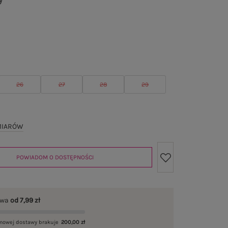
y
26
27
28
29
MIARÓW
POWIADOM O DOSTĘPNOŚCI
awa
od 7,99 zł
mowej dostawy brakuje
200,00 zł