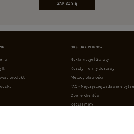
ZAPISZ SIĘ
CIE
OBSŁUGA KLIENTA
enia
Reklamacje | Zwroty
yłki
Koszty i formy dostawy
ować produkt
Metody płatności
rodukt
FAQ - Najczęściej zadawane pytan
Opinie klientów
Regulaminy
Odstąpienie od umowy