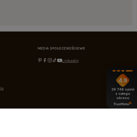
MEDIA SPOŁECZNOŚCIOWE
Linkedin
4.9
ia
29 748
opinii
z całego
okresu