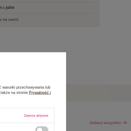
łka
jutro
ni na zwrot
ć warunki przechowywania lub
 także na stronie
Prywatność i
Zawsze aktywne
Zobacz wszystko