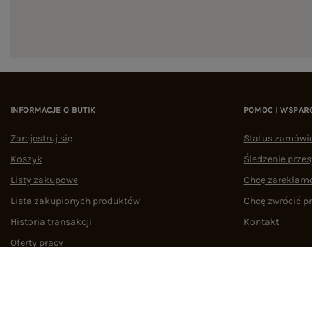
INFORMACJE O BUTIK
POMOC I WSPAR
Zarejestruj się
Status zamówi
Koszyk
Śledzenie przes
Listy zakupowe
Chcę zareklam
Lista zakupionych produktów
Chcę zwrócić p
Historia transakcji
Kontakt
Oferty pracy
Współpraca