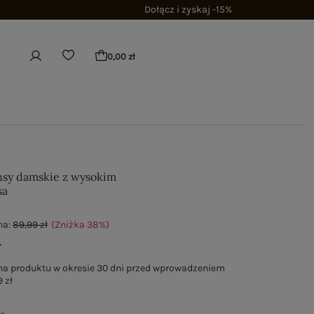
Dołącz i zyskaj -15%
0,00 zł
nsy damskie z wysokim
sa
na:
89,99 zł
(Zniżka
38
%
)
ł
na produktu w okresie 30 dni przed wprowadzeniem
 zł