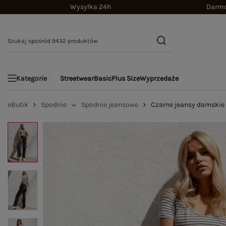
Wysyłka 24h
Darmo
Streetwear
Basic
Plus Size
Wyprzedaże
Kategorie
eButik
Spodnie
Spodnie jeansowe
Czarne jeansy damskie