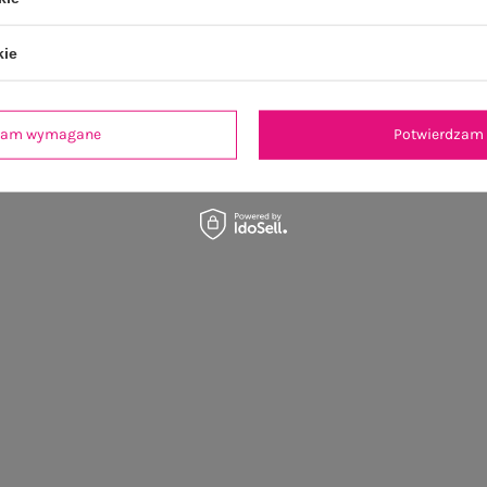
kie
dzam wymagane
Potwierdzam 