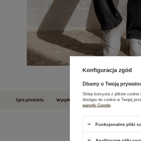
Konfiguracja zgód
Dbamy o Twoją prywatn
Sklep korzysta z plików cookie 
dostępu do cookie w Twojej prz
Opis produktu
Wysyłka i dostawa
Zwroty i reklamac
warunki Google
.
Funkcjonalne pliki 
Analityczne pliki coo