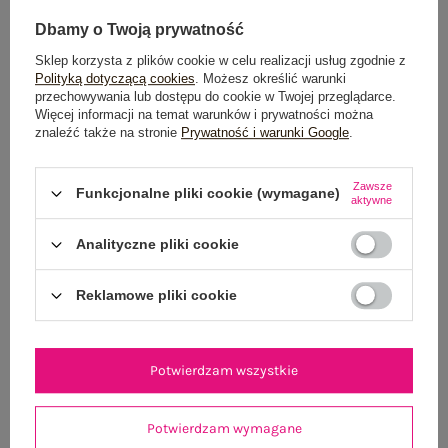
Dbamy o Twoją prywatność
Sklep korzysta z plików cookie w celu realizacji usług zgodnie z
Polityką dotyczącą cookies
. Możesz określić warunki
przechowywania lub dostępu do cookie w Twojej przeglądarce.
Więcej informacji na temat warunków i prywatności można
znaleźć także na stronie
Prywatność i warunki Google
.
Jasnobeżowa letnia sukienka z bufiastymi rękawami
Jasnoróżowa prost
169,99 zł
Zawsze
Funkcjonalne pliki cookie (wymagane)
aktywne
S/M
L/XL
M/L
S
Analityczne pliki cookie
Reklamowe pliki cookie
Potwierdzam wszystkie
Potwierdzam wymagane