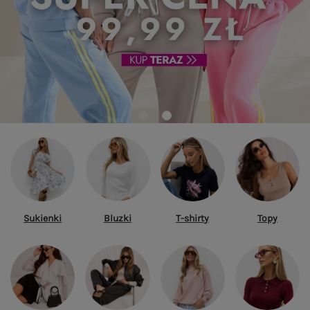
Sukienki
Bluzki
T-shirty
Topy