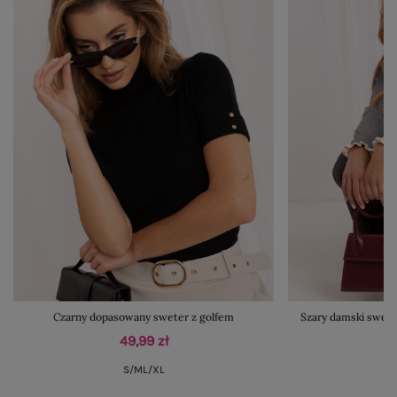
Czarny dopasowany sweter z golfem
Szary damski swete
49,99 zł
S/M
L/XL