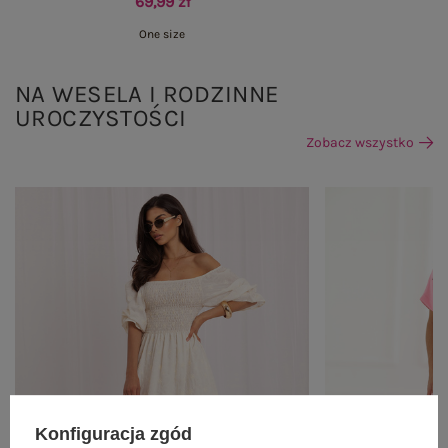
69,99 zł
One size
NA WESELA I RODZINNE
UROCZYSTOŚCI
Zobacz wszystko
Konfiguracja zgód