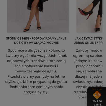
SPÓDNICE MIDI - PODPOWIADAMY JAK JE
JAK CZYTAĆ ETYKIET
NOSIĆ BY WYGLĄDAĆ MODNIE
UBRAŃ ONLINE? PRZ
Spódnice o długości za kolano to
Zakupy modowe w
świetny wybór dla wszystkich fanek
ogromną swobodę, a
najnowszych trendów, które cenią
jednym kluczowy
sobie połączenie klasyki i
przed odebranie
nowoczesnego designu.
się, że wybrana 
Przedstawiamy pomysły na letnie
dłużej niż jeden 
stylizacje, które przypadną do gustu
świadomych decyzj
fashionistkom ceniącym sobie
czytania składó
oryginalny styl.
rzetelnych standa
4.9
Sprawdź, na co
29 736
robiąc zaku
opinii