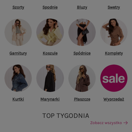
Szorty
Spodnie
Bluzy
Swetry
Garnitury
Koszule
Spódnice
Komplety
Kurtki
Marynarki
Płaszcze
Wyprzedaż
TOP TYGODNIA
Zobacz wszystko