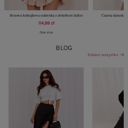
Beżowa koktajlowa sukienka z dekoltem halter
Czarna damska ku
114,99 zł
One size
S
BLOG
Zobacz wszystko