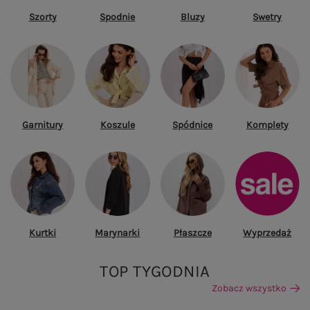
Szorty
Spodnie
Bluzy
Swetry
Garnitury
Koszule
Spódnice
Komplety
Kurtki
Marynarki
Płaszcze
Wyprzedaż
TOP TYGODNIA
Zobacz wszystko