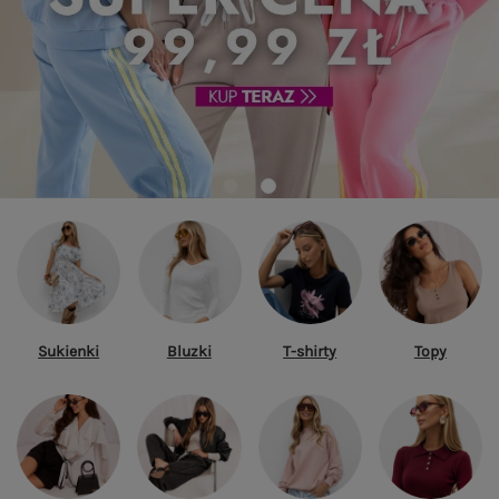
Sukienki
Bluzki
T-shirty
Topy