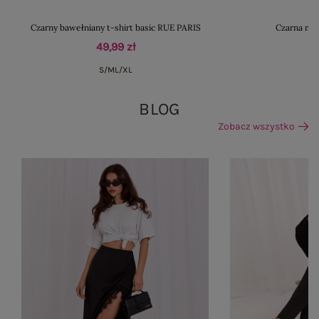
Czarny bawełniany t-shirt basic RUE PARIS
Czarna mid
49,99 zł
S/M
L/XL
BLOG
Zobacz wszystko