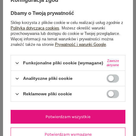
Dbamy o Twoją prywatność
Sklep korzysta z plików cookie w celu realizacji usług zgodnie z
Polityką dotyczącą cookies
. Możesz określić warunki
przechowywania lub dostępu do cookie w Twojej przeglądarce.
Więcej informacji na temat warunków i prywatności można
znaleźć także na stronie
Prywatność i warunki Google
.
Letnia sukienka w kwiatki SUBLEVEL
Beżowa letnia su
49,99 zł
Zawsze
Funkcjonalne pliki cookie (wymagane)
S/M
aktywne
Analityczne pliki cookie
Reklamowe pliki cookie
Potwierdzam wszystkie
Potwierdzam wymagane