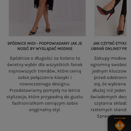
SPÓDNICE MIDI - PODPOWIADAMY JAK JE
JAK CZYTAĆ ETYKIET
NOSIĆ BY WYGLĄDAĆ MODNIE
UBRAŃ ONLINE? PRZ
Spódnice o długości za kolano to
Zakupy modowe w
świetny wybór dla wszystkich fanek
ogromną swobodę, a
najnowszych trendów, które cenią
jednym kluczowy
sobie połączenie klasyki i
przed odebranie
nowoczesnego designu.
się, że wybrana 
Przedstawiamy pomysły na letnie
dłużej niż jeden 
stylizacje, które przypadną do gustu
świadomych decyzj
fashionistkom ceniącym sobie
czytania składó
oryginalny styl.
rzetelnych standa
Sprawdź, na co
robiąc zaku
4.9