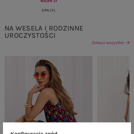
69,99 zł
S/M
L/XL
NA WESELA I RODZINNE
UROCZYSTOŚCI
Zobacz wszystko
Konfiguracja zgód