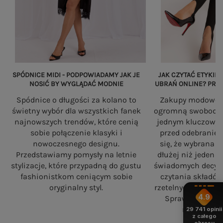
SPÓDNICE MIDI - PODPOWIADAMY JAK JE
JAK CZYTAĆ ETYKIET
NOSIĆ BY WYGLĄDAĆ MODNIE
UBRAŃ ONLINE? PRZ
Spódnice o długości za kolano to
Zakupy modowe w
świetny wybór dla wszystkich fanek
ogromną swobodę, a
najnowszych trendów, które cenią
jednym kluczowy
sobie połączenie klasyki i
przed odebranie
nowoczesnego designu.
się, że wybrana 
Przedstawiamy pomysły na letnie
dłużej niż jeden 
stylizacje, które przypadną do gustu
świadomych decyzj
fashionistkom ceniącym sobie
czytania składó
oryginalny styl.
rzetelnych standa
4.9
Sprawdź, na co
robiąc zaku
29 741
opinii
z całego
okresu