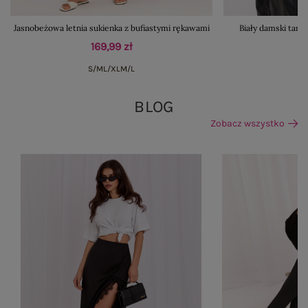
Jasnobeżowa letnia sukienka z bufiastymi rękawami
Biały damski tan
169,99 zł
S/M
L/XL
M/L
BLOG
Zobacz wszystko