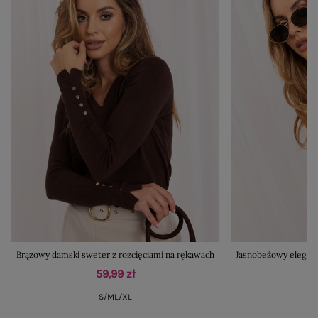
Brązowy damski sweter z rozcięciami na rękawach
Jasnobeżowy eleganc
59,99 zł
S/M
L/XL