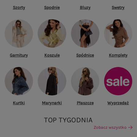
Szorty
Spodnie
Bluzy
Swetry
Garnitury
Koszule
Spódnice
Komplety
Kurtki
Marynarki
Płaszcze
Wyprzedaż
TOP TYGODNIA
Zobacz wszystko