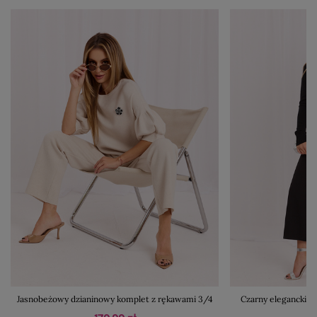
Jasnobeżowy dzianinowy komplet z rękawami 3/4
Czarny elegancki 