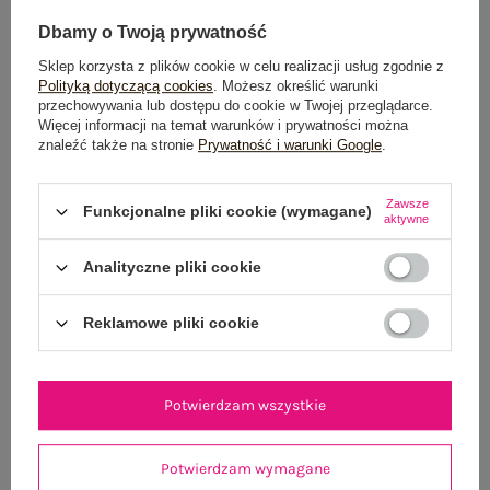
Dbamy o Twoją prywatność
Sklep korzysta z plików cookie w celu realizacji usług zgodnie z
Polityką dotyczącą cookies
. Możesz określić warunki
przechowywania lub dostępu do cookie w Twojej przeglądarce.
Więcej informacji na temat warunków i prywatności można
znaleźć także na stronie
Prywatność i warunki Google
.
Szara letnia sukienka hiszpanka z guzikami
Jasnożółta bawełnia
SUBLEVEL
Zawsze
49,99 zł
Funkcjonalne pliki cookie (wymagane)
aktywne
XS
S
M
XL
Analityczne pliki cookie
Reklamowe pliki cookie
Potwierdzam wszystkie
Potwierdzam wymagane