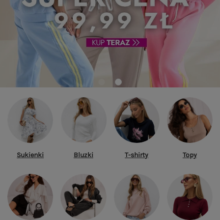
Sukienki
Bluzki
T-shirty
Topy