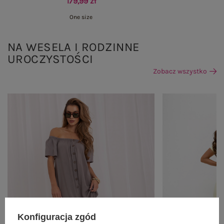
179,99 zł
One size
NA WESELA I RODZINNE
UROCZYSTOŚCI
Zobacz wszystko
Konfiguracja zgód