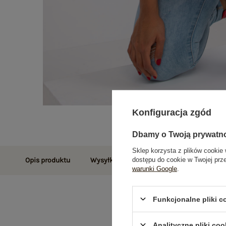
Konfiguracja zgód
Dbamy o Twoją prywatn
Sklep korzysta z plików cookie 
dostępu do cookie w Twojej prz
Opis produktu
Wysyłka i dostawa
Zwroty i reklamac
warunki Google
.
Funkcjonalne pliki 
Analityczne pliki coo