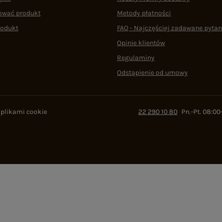
ować produkt
Metody płatności
rodukt
FAQ - Najczęściej zadawane pytan
Opinie klientów
Regulaminy
Odstąpienie od umowy
 plikami cookie
22 290 10 80
Pn.-Pt. 08:00