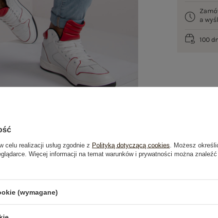
Zamó
a wy
100 d
ość
w celu realizacji usług zgodnie z
Polityką dotyczącą cookies
. Możesz określi
eglądarce. Więcej informacji na temat warunków i prywatności można znaleźć
je
Opinie o produkcie
(0)
cookie (wymagane)
kie