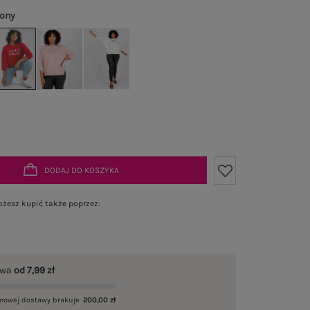
wony
DODAJ DO KOSZYKA
żesz kupić także poprzez:
awa
od 7,99 zł
mowej dostawy brakuje
200,00 zł