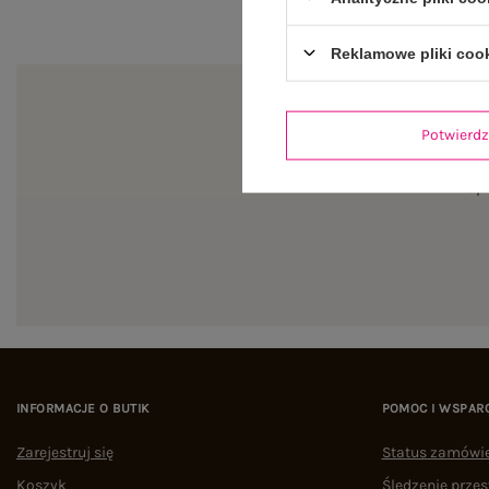
Reklamowe pliki coo
Potwier
Zapi
INFORMACJE O BUTIK
POMOC I WSPAR
Zarejestruj się
Status zamówi
Koszyk
Śledzenie przes