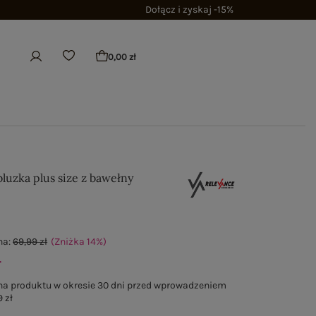
Dołącz i zyskaj -15%
0,00 zł
luzka plus size z bawełny
na:
69,99 zł
(Zniżka
14
%
)
ł
na produktu w okresie 30 dni przed wprowadzeniem
 zł