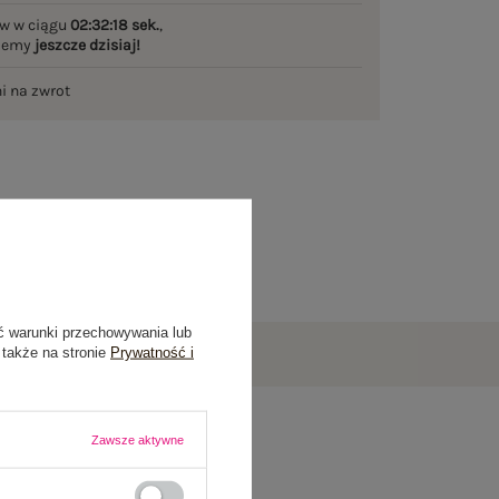
w w ciągu
02:32:18 sek.
,
ślemy
jeszcze dzisiaj!
ni na zwrot
ć warunki przechowywania lub
 także na stronie
Prywatność i
Zawsze aktywne