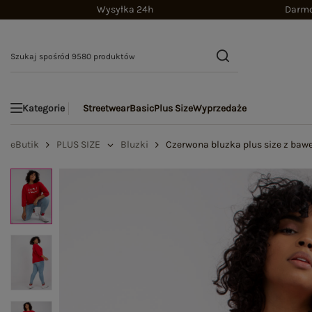
Wysyłka 24h
Darmo
Streetwear
Basic
Plus Size
Wyprzedaże
Kategorie
eButik
PLUS SIZE
Bluzki
Czerwona bluzka plus size z bawe