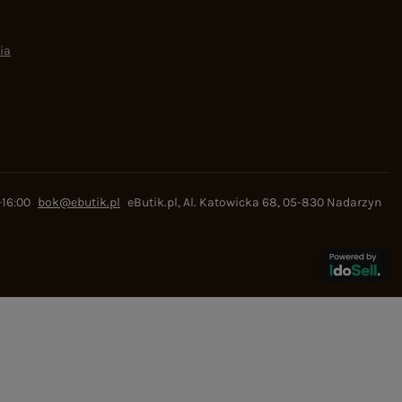
ia
-16:00
bok@ebutik.pl
eButik.pl
,
Al. Katowicka 68
,
05-830
Nadarzyn