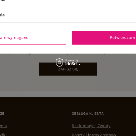
kie
dzam wymagane
Potwierdzam 
NEWSLETTER
sz się do naszego newslettera i otrzymaj 15% zniżki na pierwsze zamów
ZAPISZ SIĘ
CIE
OBSŁUGA KLIENTA
enia
Reklamacje | Zwroty
yłki
Koszty i formy dostawy