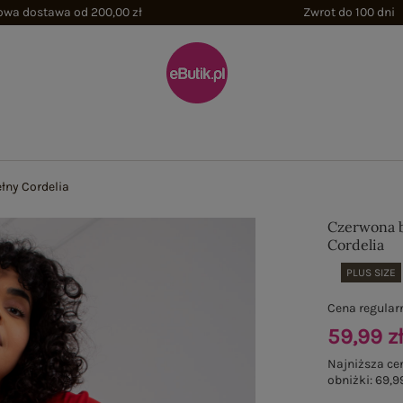
wa dostawa od 200,00 zł
Zwrot do 100 dni
łny Cordelia
Czerwona b
Cordelia
PLUS SIZE
Cena regular
59,99 z
Najniższa ce
obniżki:
69,99