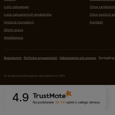
Listy zakupowe
Chcę zareklam
Lista zakupionych produktów
Chcę zwrócić p
Historia transakcji
Kontakt
Oferty pracy
Współpraca
Regulamin
Polityka prywatności
Odstąpienie od umowy
Zarządzaj
W sklepie prezentujemy ceny brutto (z VAT).
4.9
Na podstawie
29 731
opinii
z całego okresu