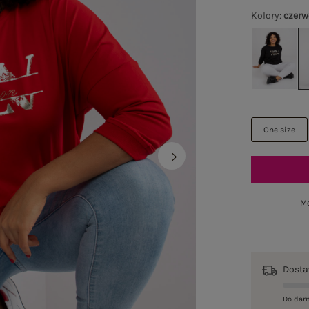
Kolory
:
czer
One size
Mo
Dost
Do dar