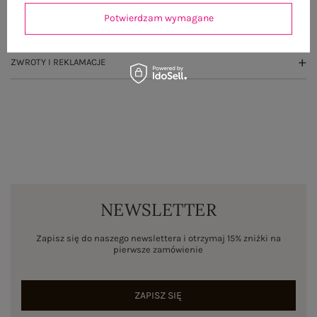
Potwierdzam wymagane
WYSYŁKA I DOSTAWA
ZWROTY I REKLAMACJE
NEWSLETTER
Zapisz się do naszego newslettera i otrzymaj 15% zniżki na
pierwsze zamówienie
ZAPISZ SIĘ