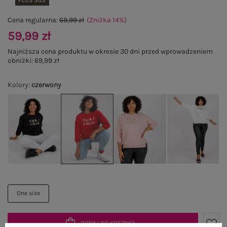
PLUS SIZE
Cena regularna:
69,99 zł
(Zniżka
14
%
)
59,99 zł
Najniższa cena produktu w okresie 30 dni przed wprowadzeniem
obniżki:
69,99 zł
Kolory
:
czerwony
One size
DODAJ DO KOSZYKA