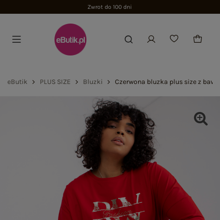
Zwrot do 100 dni
eButik
PLUS SIZE
Bluzki
Czerwona bluzka plus size z bawe