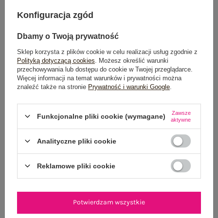
Konfiguracja zgód
Możesz kupić także poprzez:
Dbamy o Twoją prywatność
Sklep korzysta z plików cookie w celu realizacji usług zgodnie z
Polityką dotyczącą cookies
. Możesz określić warunki
Dostawa
od 7,99 zł
przechowywania lub dostępu do cookie w Twojej przeglądarce.
Więcej informacji na temat warunków i prywatności można
znaleźć także na stronie
Prywatność i warunki Google
.
Do darmowej dostawy brakuje
200,00 zł
Wysyłka
jutro
Zawsze
Funkcjonalne pliki cookie (wymagane)
aktywne
100 dni na zwrot
Analityczne pliki cookie
Reklamowe pliki cookie
OPIS PRODUKTU
GŁÓWNE PARAMETRY
Potwierdzam wszystkie
OPINIE O PRODUKCIE
(0)