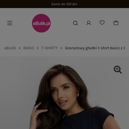
Zwrot do 100 dni
eButik
BASIC
T-SHIRTY
Granatowy gładki t-shirt basic z b