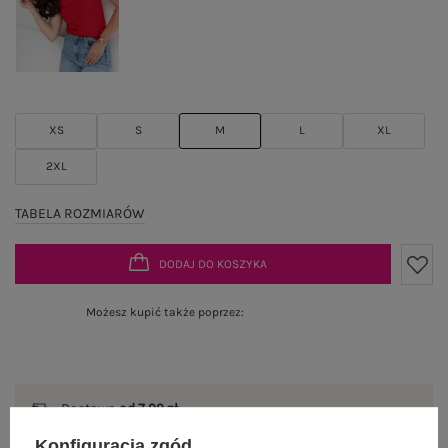
XS
S
M
L
XL
2XL
TABELA ROZMIARÓW
DODAJ DO KOSZYKA
Możesz kupić także poprzez:
Dostawa
od 7,99 zł
Konfiguracja zgód