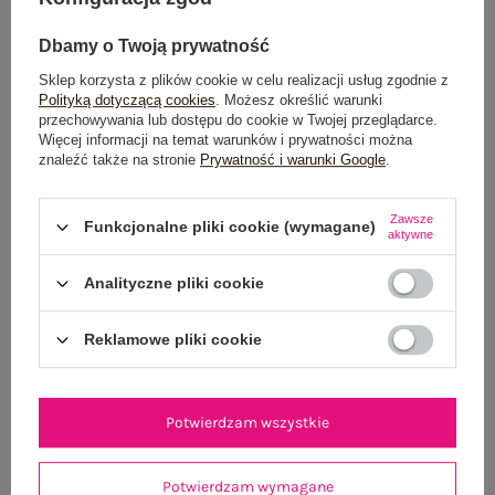
Do darmowej dostawy brakuje
200,00 zł
Wysyłka
jutro
Dbamy o Twoją prywatność
Sklep korzysta z plików cookie w celu realizacji usług zgodnie z
100 dni na zwrot
Polityką dotyczącą cookies
. Możesz określić warunki
przechowywania lub dostępu do cookie w Twojej przeglądarce.
Więcej informacji na temat warunków i prywatności można
znaleźć także na stronie
Prywatność i warunki Google
.
OPIS PRODUKTU
Zawsze
Funkcjonalne pliki cookie (wymagane)
aktywne
GŁÓWNE PARAMETRY
Analityczne pliki cookie
OPINIE O PRODUKCIE
(10)
Reklamowe pliki cookie
WYSYŁKA I DOSTAWA
ZWROTY I REKLAMACJE
Potwierdzam wszystkie
OSTATNIO OGLĄDANE
Potwierdzam wymagane