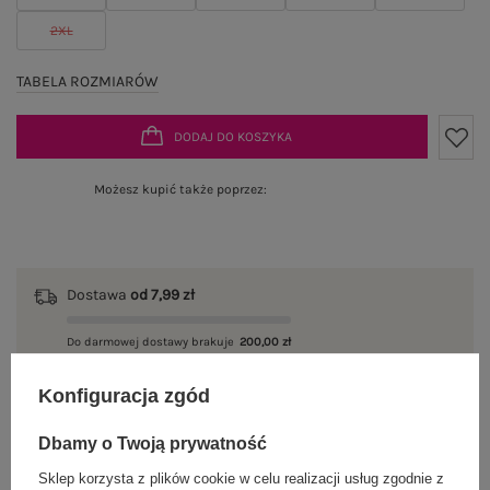
2XL
TABELA ROZMIARÓW
DODAJ DO KOSZYKA
Możesz kupić także poprzez:
Dostawa
od 7,99 zł
Do darmowej dostawy brakuje
200,00 zł
Wysyłka w
poniedziałek
Konfiguracja zgód
100 dni na zwrot
Dbamy o Twoją prywatność
Sklep korzysta z plików cookie w celu realizacji usług zgodnie z