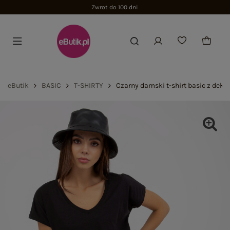
Zwrot do 100 dni
eButik
BASIC
T-SHIRTY
Czarny damski t-shirt basic z deko