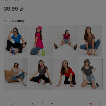
39,99 zł
Kolory
:
czarny
XS
S
M
L
XL