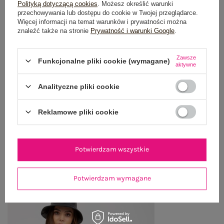
Polityką dotyczącą cookies
. Możesz określić warunki
przechowywania lub dostępu do cookie w Twojej przeglądarce.
OPIS PRODUKTU
Więcej informacji na temat warunków i prywatności można
znaleźć także na stronie
Prywatność i warunki Google
.
GŁÓWNE PARAMETRY
Zawsze
Funkcjonalne pliki cookie (wymagane)
OPINIE O PRODUKCIE
(2)
aktywne
Analityczne pliki cookie
WYSYŁKA I DOSTAWA
ZWROTY I REKLAMACJE
Reklamowe pliki cookie
OSTATNIO OGLĄDANE
Potwierdzam wszystkie
Zobacz wszystko
Potwierdzam wymagane