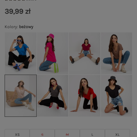
39,99 zł
Kolory
:
beżowy
XS
S
M
L
XL