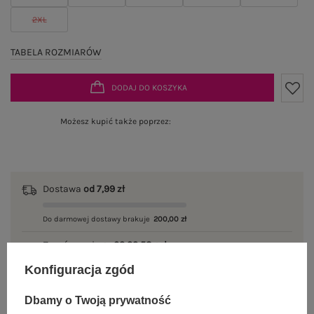
2XL
TABELA ROZMIARÓW
DODAJ DO KOSZYKA
Możesz kupić także poprzez:
Dostawa
od 7,99 zł
Do darmowej dostawy brakuje
200,00 zł
Zamów w ciągu
02:23:58 sek.
,
a wyślemy
jeszcze dzisiaj!
Konfiguracja zgód
100 dni na zwrot
Dbamy o Twoją prywatność