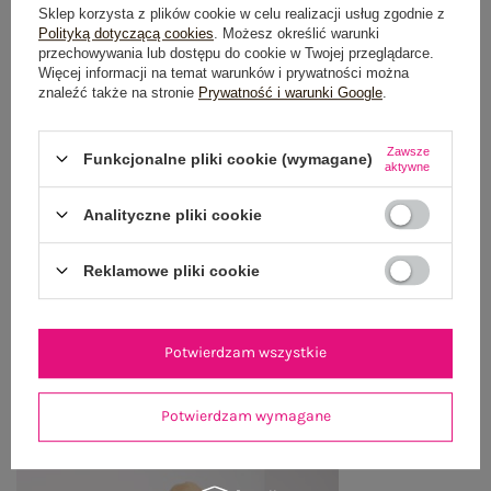
Sklep korzysta z plików cookie w celu realizacji usług zgodnie z
Polityką dotyczącą cookies
. Możesz określić warunki
przechowywania lub dostępu do cookie w Twojej przeglądarce.
OPIS PRODUKTU
Więcej informacji na temat warunków i prywatności można
znaleźć także na stronie
Prywatność i warunki Google
.
GŁÓWNE PARAMETRY
Zawsze
Funkcjonalne pliki cookie (wymagane)
OPINIE O PRODUKCIE
(2)
aktywne
WYSYŁKA I DOSTAWA
Analityczne pliki cookie
ZWROTY I REKLAMACJE
Reklamowe pliki cookie
OSTATNIO OGLĄDANE
Potwierdzam wszystkie
Zobacz wszystko
Potwierdzam wymagane