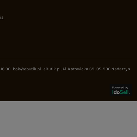
ia
-16:00
bok@ebutik.pl
eButik.pl
,
Al. Katowicka 68
,
05-830
Nadarzyn