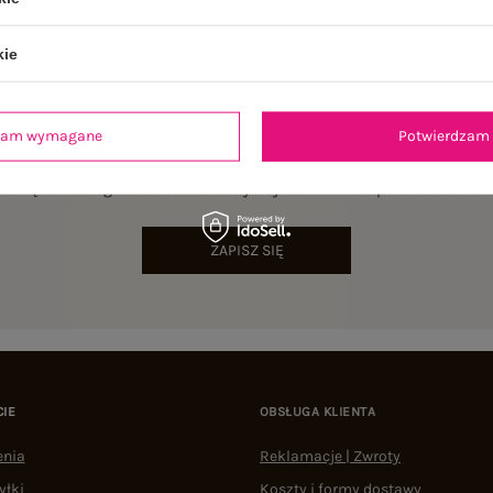
kie
dzam wymagane
Potwierdzam 
NEWSLETTER
sz się do naszego newslettera i otrzymaj 15% zniżki na pierwsze zamów
ZAPISZ SIĘ
CIE
OBSŁUGA KLIENTA
enia
Reklamacje | Zwroty
yłki
Koszty i formy dostawy