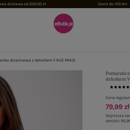
wa dostawa od 200,00 zł
Zwrot do 100 dni
nka dzianinowa z dekoltem V RUE PARIS
Pomarańcz
dekoltem V
Cena regular
79,99 zł
Najniższa ce
obniżki:
95,99