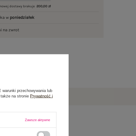
mowej dostawy brakuje
200,00 zł
łka w
poniedziałek
ni na zwrot
ć warunki przechowywania lub
 także na stronie
Prywatność i
Zawsze aktywne