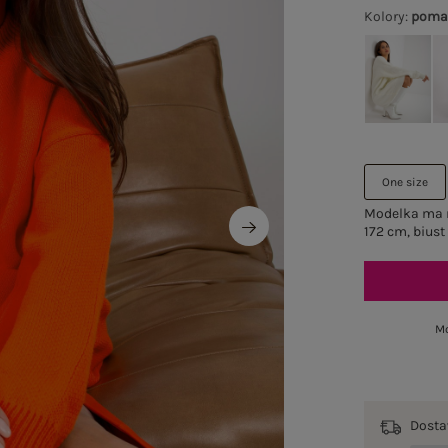
Kolory
:
poma
One size
Modelka ma n
172 cm, biust
Mo
Dost