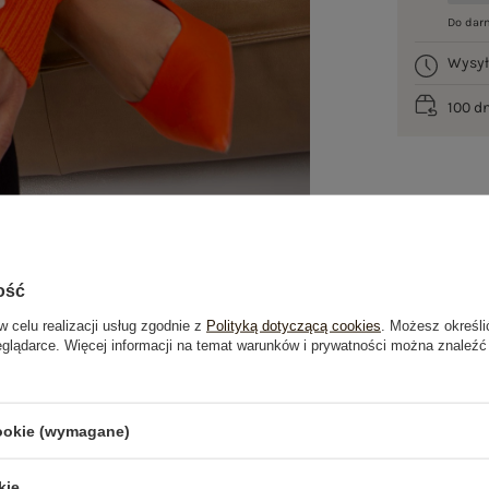
Do dar
Wysy
100 d
ość
w celu realizacji usług zgodnie z
Polityką dotyczącą cookies
. Możesz określi
eglądarce. Więcej informacji na temat warunków i prywatności można znaleźć
je
Opinie o produkcie
(1)
cookie (wymagane)
kie