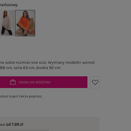
rańczowy
a sobie rozmiar one size. Wymiary modelki: wzrost
 88 cm, talia 63 cm, biodra 92 cm
DODAJ DO KOSZYKA
żesz kupić także poprzez:
awa
od 7,99 zł