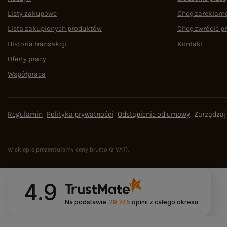
Listy zakupowe
Chcę zareklam
Lista zakupionych produktów
Chcę zwrócić p
Historia transakcji
Kontakt
Oferty pracy
Współpraca
Regulamin
Polityka prywatności
Odstąpienie od umowy
Zarządzaj
W sklepie prezentujemy ceny brutto (z VAT).
4.9
Na podstawie
29 745
opinii
z całego okresu