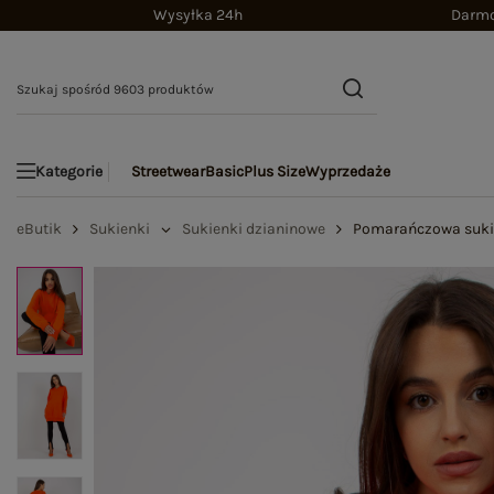
Wysyłka 24h
Darmo
Streetwear
Basic
Plus Size
Wyprzedaże
Kategorie
eButik
Sukienki
Sukienki dzianinowe
Pomarańczowa sukie