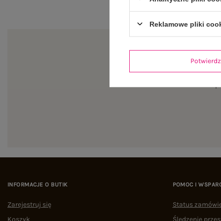
Reklamowe pliki coo
Potwier
Zapi
INFORMACJE O BUTIK
POMOC I WSPAR
Zarejestruj się
Status zamówi
Koszyk
Śledzenie przes