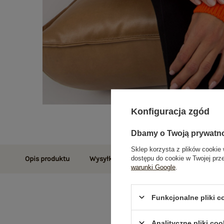
Konfiguracja zgód
Dbamy o Twoją prywatn
Sklep korzysta z plików cookie 
dostępu do cookie w Twojej prz
Opis produktu
Wysyłka i dostawa
Zwroty i reklamac
warunki Google
.
Funkcjonalne pliki 
Analityczne pliki coo