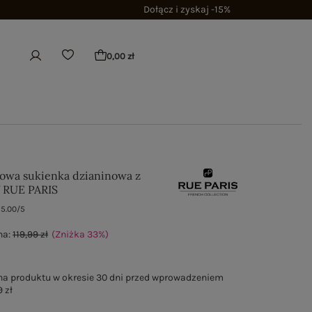
Dołącz i zyskaj -15%
0,00 zł
owa sukienka dzianinowa z
 RUE PARIS
5.00/5
na:
119,99 zł
(Zniżka
33
%
)
na produktu w okresie 30 dni przed wprowadzeniem
 zł