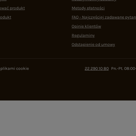
ować produkt
Metody płatności
rodukt
FAQ - Najczęściej zadawane pytan
Opinie klientów
Regulaminy
Odstąpienie od umowy
 plikami cookie
22 290 10 80
Pn.-Pt. 08:00