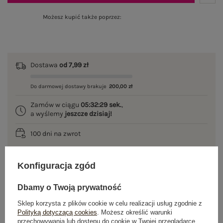
Możesz kupić także poprzez:
Dostawa
od 7,99 zł
Do darmowej dostawy brakuje
200,00 zł
Zamów w ciągu
05:32:29 sek.
,
a wyślemy
jeszcze dzisiaj!
100 dni na zwrot
Konfiguracja zgód
OPIS PRODUKTU
Dbamy o Twoją prywatność
GŁÓWNE PARAMETRY
Sklep korzysta z plików cookie w celu realizacji usług zgodnie z
Polityką dotyczącą cookies
. Możesz określić warunki
przechowywania lub dostępu do cookie w Twojej przeglądarce.