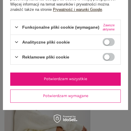
OPINIE O PRODUKCIE
(1)
Więcej informacji na temat warunków i prywatności można
znaleźć także na stronie
Prywatność i warunki Google
.
WYSYŁKA I DOSTAWA
Zawsze
Funkcjonalne pliki cookie (wymagane)
ZWROTY I REKLAMACJE
aktywne
Analityczne pliki cookie
OSTATNIO OGLĄDANE
Reklamowe pliki cookie
Zobacz wszystko
Potwierdzam wszystkie
Potwierdzam wymagane