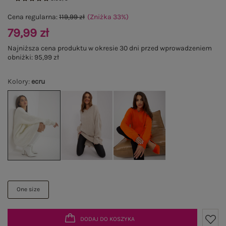
Cena regularna:
119,99 zł
(Zniżka
33
%
)
79,99 zł
Najniższa cena produktu w okresie 30 dni przed wprowadzeniem
obniżki:
95,99 zł
Kolory
:
ecru
One size
DODAJ DO KOSZYKA