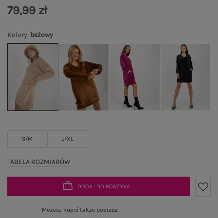
79,99 zł
Kolory
:
beżowy
S/M
L/XL
TABELA ROZMIARÓW
DODAJ DO KOSZYKA
Możesz kupić także poprzez: