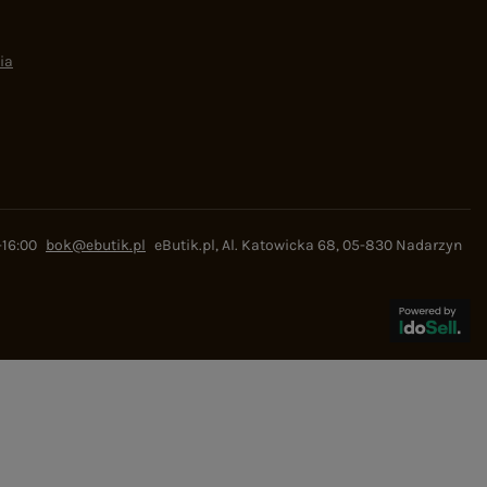
ia
-16:00
bok@ebutik.pl
eButik.pl
,
Al. Katowicka 68
,
05-830
Nadarzyn