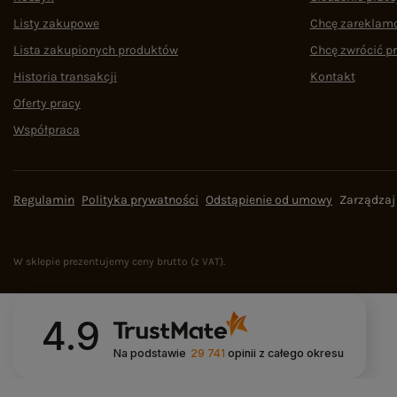
Listy zakupowe
Chcę zareklam
Lista zakupionych produktów
Chcę zwrócić p
Historia transakcji
Kontakt
Oferty pracy
Współpraca
Regulamin
Polityka prywatności
Odstąpienie od umowy
Zarządzaj
W sklepie prezentujemy ceny brutto (z VAT).
4.9
Na podstawie
29 741
opinii
z całego okresu