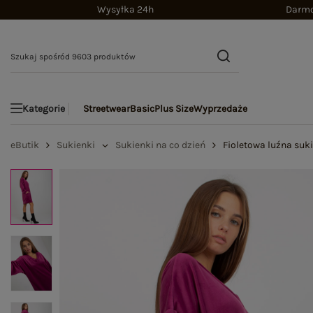
Wysyłka 24h
Darmo
Streetwear
Basic
Plus Size
Wyprzedaże
Kategorie
eButik
Sukienki
Sukienki na co dzień
Fioletowa luźna suk