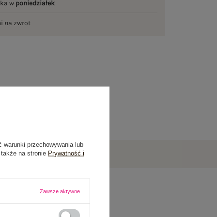
łka w
poniedziałek
ni na zwrot
ć warunki przechowywania lub
 także na stronie
Prywatność i
Zawsze aktywne