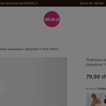
wa dostawa od 200,00 zł
Zwrot do 100 dni
ienka welurowa z dekoltem V RUE PARIS
Fioletowa 
dekoltem V
79,99 zł
Kolory
:
fiole