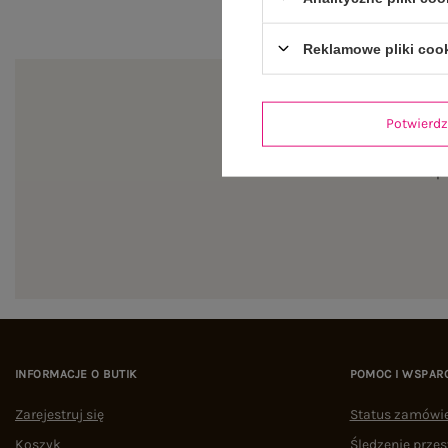
Reklamowe pliki coo
Potwier
Zapi
INFORMACJE O BUTIK
POMOC I WSPAR
Zarejestruj się
Status zamówi
Koszyk
Śledzenie przes