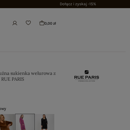
Dołącz i zyskaj -15%
0,00 zł
luźna sukienka welurowa z
 RUE PARIS
towy