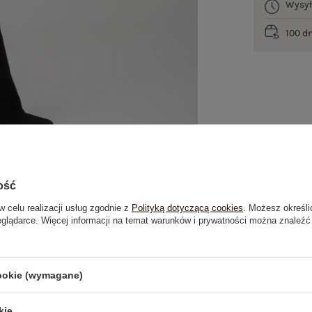
Wysy
100 d
ość
w celu realizacji usług zgodnie z
Polityką dotyczącą cookies
. Możesz określi
eglądarce. Więcej informacji na temat warunków i prywatności można znaleźć
je
Opinie o produkcie
(0)
cookie (wymagane)
kie