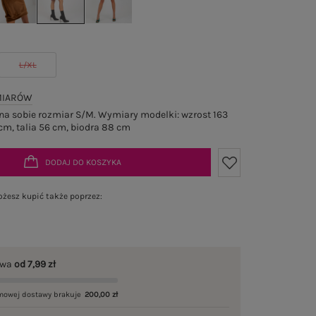
L/XL
MIARÓW
a sobie rozmiar S/M. Wymiary modelki: wzrost 163
cm, talia 56 cm, biodra 88 cm
DODAJ DO KOSZYKA
żesz kupić także poprzez:
awa
od 7,99 zł
mowej dostawy brakuje
200,00 zł