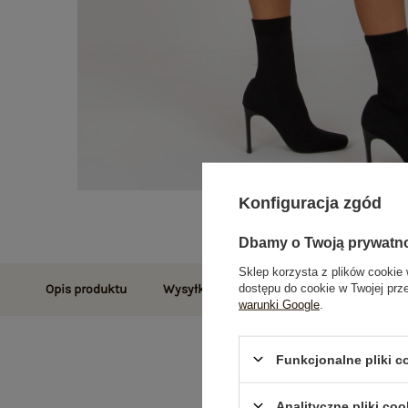
Konfiguracja zgód
Dbamy o Twoją prywatn
Sklep korzysta z plików cookie 
dostępu do cookie w Twojej prz
Opis produktu
Wysyłka i dostawa
Zwroty i reklamac
warunki Google
.
Funkcjonalne pliki 
Analityczne pliki coo