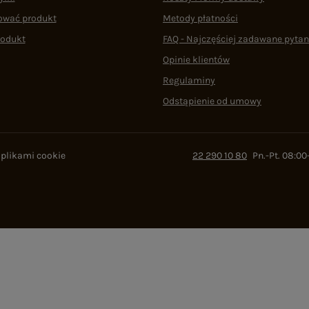
ować produkt
Metody płatności
rodukt
FAQ - Najczęściej zadawane pytan
Opinie klientów
Regulaminy
Odstąpienie od umowy
 plikami cookie
22 290 10 80
Pn.-Pt. 08:00