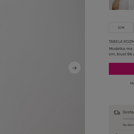
S/M
TABELA ROZ
Modelka ma n
cm, biust 86 
Mo
Dost
Do dar