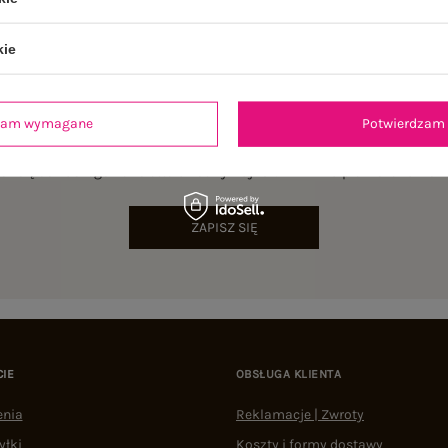
kie
dzam wymagane
Potwierdzam 
NEWSLETTER
sz się do naszego newslettera i otrzymaj 15% zniżki na pierwsze zamów
ZAPISZ SIĘ
CIE
OBSŁUGA KLIENTA
enia
Reklamacje | Zwroty
yłki
Koszty i formy dostawy