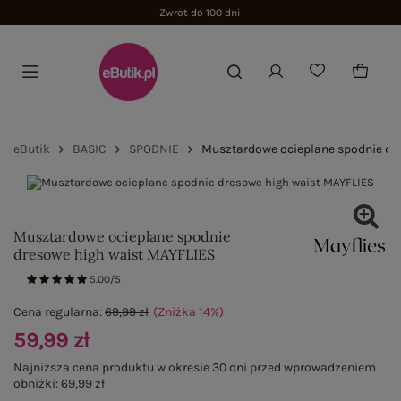
Zwrot do 100 dni
eButik
BASIC
SPODNIE
Musztardowe ocieplane spodnie dr
Musztardowe ocieplane spodnie
dresowe high waist MAYFLIES
5.00/5
Cena regularna:
69,99 zł
(Zniżka
14
%
)
59,99 zł
Najniższa cena produktu w okresie 30 dni przed wprowadzeniem
obniżki:
69,99 zł