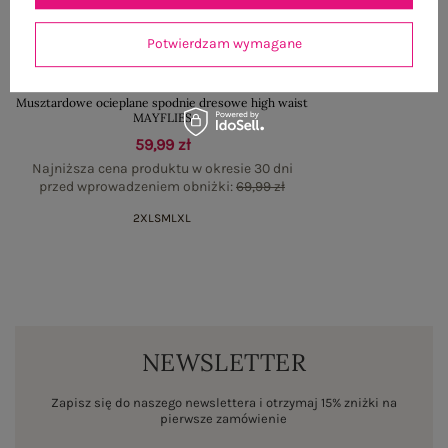
Potwierdzam wymagane
Musztardowe ocieplane spodnie dresowe high waist
MAYFLIES
59,99 zł
Najniższa cena produktu w okresie 30 dni
przed wprowadzeniem obniżki:
69,99 zł
2XL
S
M
L
XL
NEWSLETTER
Zapisz się do naszego newslettera i otrzymaj 15% zniżki na
pierwsze zamówienie