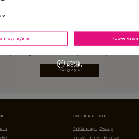
kie
dzam wymagane
Potwierdzam 
NEWSLETTER
sz się do naszego newslettera i otrzymaj 15% zniżki na pierwsze zamów
ZAPISZ SIĘ
CIE
OBSŁUGA KLIENTA
enia
Reklamacje | Zwroty
yłki
Koszty i formy dostawy