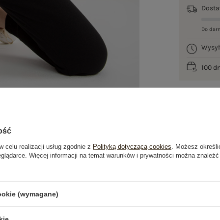
Dost
Do dar
Wysy
100 d
ość
w celu realizacji usług zgodnie z
Polityką dotyczącą cookies
. Możesz określi
eglądarce. Więcej informacji na temat warunków i prywatności można znaleźć
je
Opinie o produkcie
(2)
cookie (wymagane)
kie