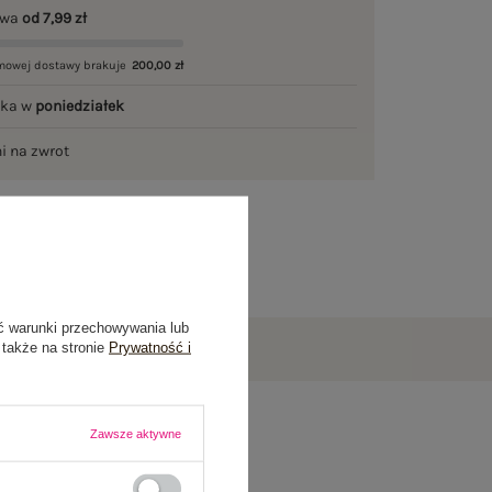
awa
od 7,99 zł
mowej dostawy brakuje
200,00 zł
łka w
poniedziałek
ni na zwrot
ć warunki przechowywania lub
 także na stronie
Prywatność i
Zawsze aktywne