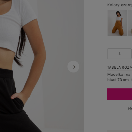
Kolory
:
czarn
S
TABELA ROZ
Modelka ma n
biust 73 cm, 
Mo