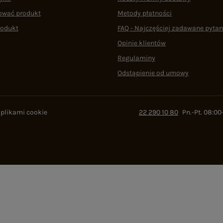
ować produkt
Metody płatności
rodukt
FAQ - Najczęściej zadawane pytan
Opinie klientów
Regulaminy
Odstąpienie od umowy
 plikami cookie
22 290 10 80
Pn.-Pt. 08:00