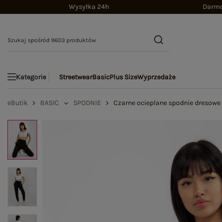
Wysyłka 24h
Darmo
Streetwear
Basic
Plus Size
Wyprzedaże
Kategorie
eButik
BASIC
SPODNIE
Czarne ocieplane spodnie dresowe