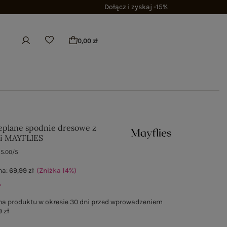
Dołącz i zyskaj -15%
0,00 zł
eplane spodnie dresowe z
mi MAYFLIES
5.00/5
na:
69,99 zł
(Zniżka
14
%
)
ł
na produktu w okresie 30 dni przed wprowadzeniem
 zł