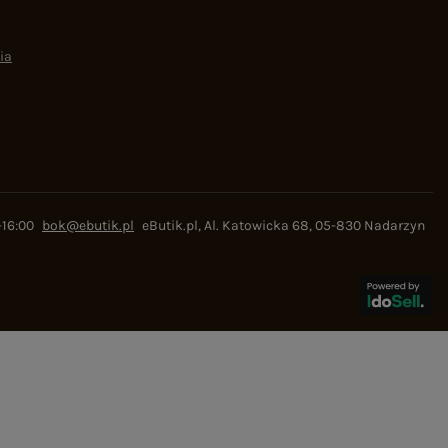
ia
-16:00
bok@ebutik.pl
eButik.pl
,
Al. Katowicka 68
,
05-830
Nadarzyn