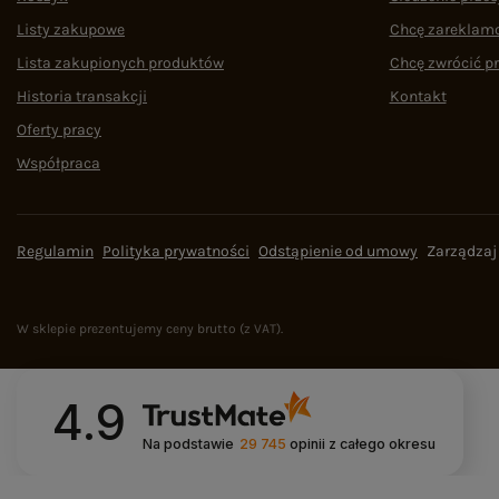
Listy zakupowe
Chcę zareklam
Lista zakupionych produktów
Chcę zwrócić p
Historia transakcji
Kontakt
Oferty pracy
Współpraca
Regulamin
Polityka prywatności
Odstąpienie od umowy
Zarządzaj
W sklepie prezentujemy ceny brutto (z VAT).
4.9
Na podstawie
29 745
opinii
z całego okresu