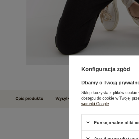
Konfiguracja zgód
Dbamy o Twoją prywatn
Sklep korzysta z plików cookie 
dostępu do cookie w Twojej prz
Opis produktu
Wysyłka i dostawa
Zwroty i reklamac
warunki Google
.
Funkcjonalne pliki 
Analityczne pliki coo