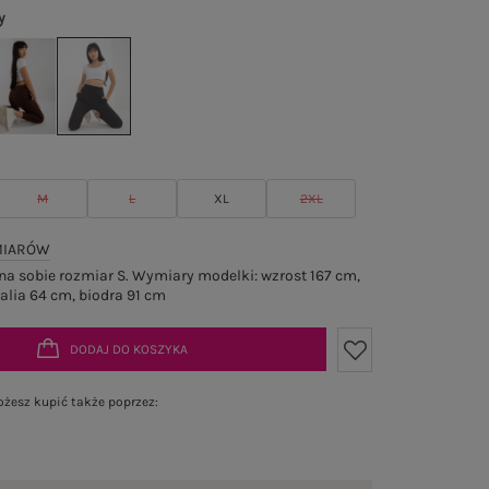
y
M
L
XL
2XL
MIARÓW
a sobie rozmiar S. Wymiary modelki: wzrost 167 cm,
talia 64 cm, biodra 91 cm
DODAJ DO KOSZYKA
żesz kupić także poprzez: