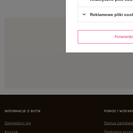
Reklamowe pliki coo
Potwier
Zapi
INFORMACJE O BUTIK
POMOC I WSPAR
Zarejestruj się
Status zamówi
Koszyk
Śledzenie przes