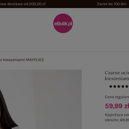
wa dostawa od 200,00 zł
Zwrot do 100 dni
 z kieszeniami MAYFLIES
Czarne oci
kieszenia
Cena regular
59,99 z
Najniższa ce
obniżki:
69,99