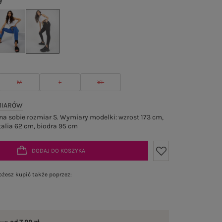
y
M
L
XL
MIARÓW
a sobie rozmiar S. Wymiary modelki: wzrost 173 cm,
talia 62 cm, biodra 95 cm
DODAJ DO KOSZYKA
żesz kupić także poprzez: