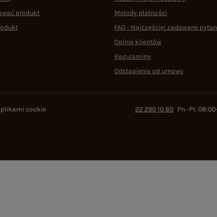
ować produkt
Metody płatności
rodukt
FAQ - Najczęściej zadawane pytan
Opinie klientów
Regulaminy
Odstąpienie od umowy
 plikami cookie
22 290 10 80
Pn.-Pt. 08:00