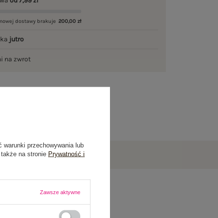
awa
od 7,99 zł
mowej dostawy brakuje
200,00 zł
łka
jutro
ni na zwrot
ć warunki przechowywania lub
 także na stronie
Prywatność i
Zawsze aktywne