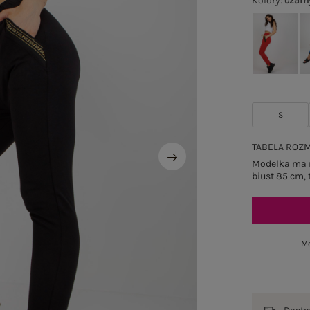
Kolory
:
czarn
S
TABELA ROZ
Modelka ma n
biust 85 cm, 
Mo