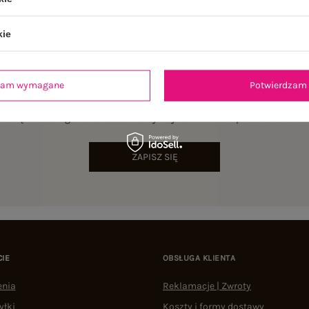
kie
dzam wymagane
Potwierdzam 
NEWSLETTER
sz się do naszego newslettera i otrzymaj 15% zniżki na pierwsze zamów
ZAPISZ SIĘ
CIE
OBSŁUGA KLIENTA
enia
Reklamacje | Zwroty
yłki
Koszty i formy dostawy