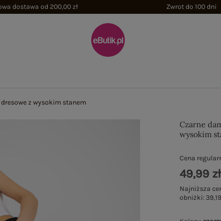
wa dostawa od 200,00 zł
Zwrot do 100 dni
 dresowe z wysokim stanem
Czarne dam
wysokim s
Cena regular
49,99 z
Najniższa ce
obniżki:
39,19