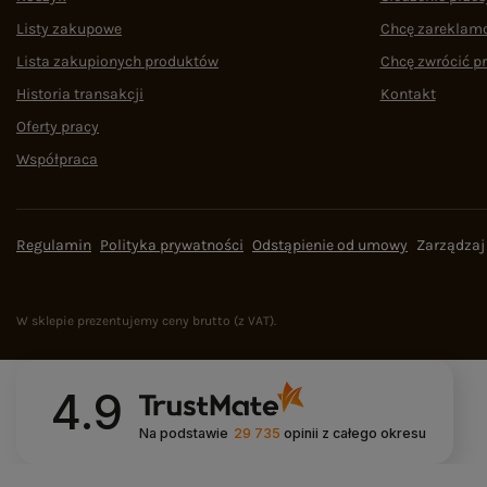
Listy zakupowe
Chcę zareklam
Lista zakupionych produktów
Chcę zwrócić p
Historia transakcji
Kontakt
Oferty pracy
Współpraca
Regulamin
Polityka prywatności
Odstąpienie od umowy
Zarządzaj
W sklepie prezentujemy ceny brutto (z VAT).
4.9
Na podstawie
29 735
opinii
z całego okresu