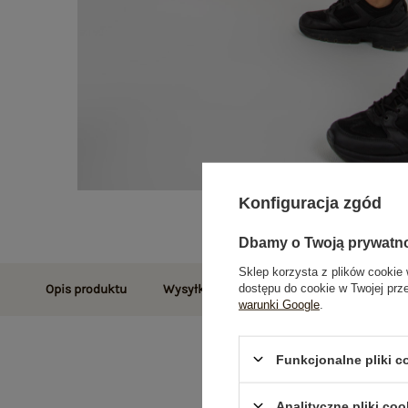
Konfiguracja zgód
Dbamy o Twoją prywatn
Sklep korzysta z plików cookie 
dostępu do cookie w Twojej prz
Opis produktu
Wysyłka i dostawa
Zwroty i reklamac
warunki Google
.
Funkcjonalne pliki 
Analityczne pliki coo