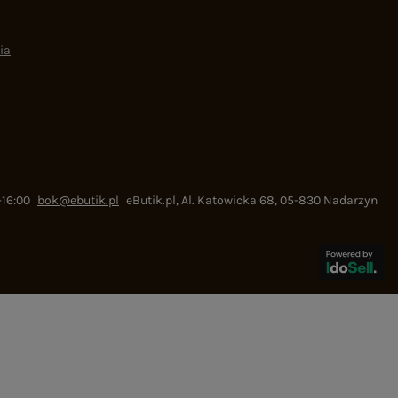
ia
-16:00
bok@ebutik.pl
eButik.pl
,
Al. Katowicka 68
,
05-830
Nadarzyn