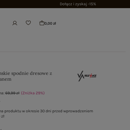
Dołącz i zyskaj -15%
0,00 zł
skie spodnie dresowe z
tanem
na:
69,99 zł
(Zniżka
29
%
)
ł
na produktu w okresie 30 dni przed wprowadzeniem
 zł