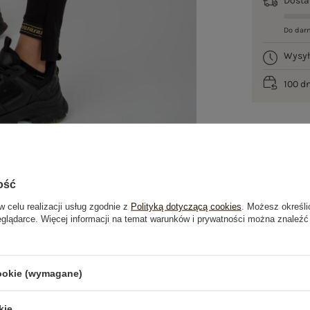
Dost
Do dar
Wysy
100 d
ość
w celu realizacji usług zgodnie z
Polityką dotyczącą cookies
. Możesz określi
eglądarce. Więcej informacji na temat warunków i prywatności można znaleźć
je
Opinie o produkcie
(0)
cookie (wymagane)
kie