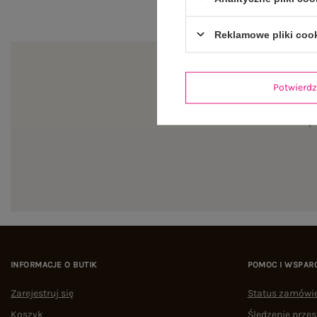
Reklamowe pliki coo
Potwier
Zapi
INFORMACJE O BUTIK
POMOC I WSPAR
Zarejestruj się
Status zamówi
Koszyk
Śledzenie przes