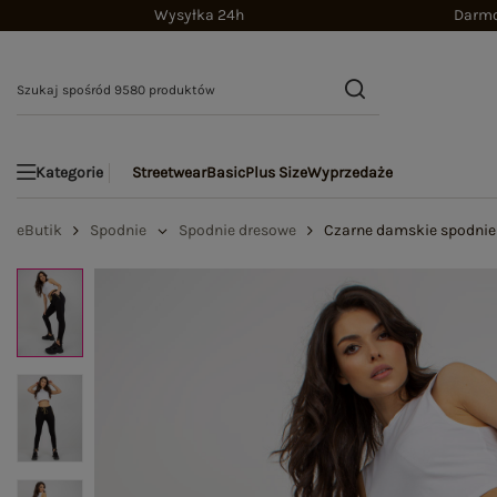
Wysyłka 24h
Darmo
Streetwear
Basic
Plus Size
Wyprzedaże
Kategorie
eButik
Spodnie
Spodnie dresowe
Czarne damskie spodnie