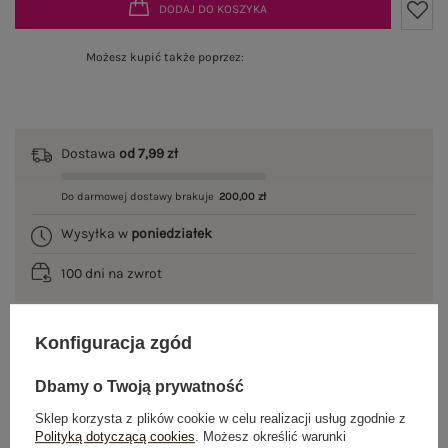
DODAJ DO KOSZYKA
Możesz kupić także poprzez:
Dostawa
od 7,99 zł
Do darmowej dostawy brakuje
200,00 zł
Wysyłka w
poniedziałek
100 dni na zwrot
Konfiguracja zgód
OPIS PRODUKTU
Dbamy o Twoją prywatność
GŁÓWNE PARAMETRY
Sklep korzysta z plików cookie w celu realizacji usług zgodnie z
Polityką dotyczącą cookies
. Możesz określić warunki