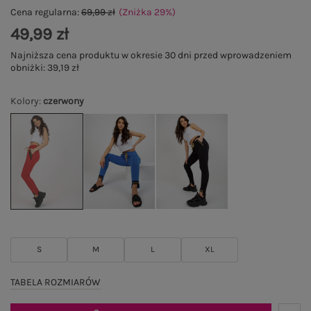
Cena regularna:
69,99 zł
(Zniżka
29
%
)
49,99 zł
Najniższa cena produktu w okresie 30 dni przed wprowadzeniem
obniżki:
39,19 zł
Kolory
:
czerwony
S
M
L
XL
TABELA ROZMIARÓW