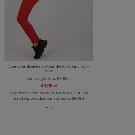
Czerwone damskie spodnie dresowe z gumką w
pasie
Cena regularna:
69,99 zł
49,99 zł
Najniższa cena produktu w okresie 30 dni
przed wprowadzeniem obniżki:
39,19 zł
S
M
L
XL