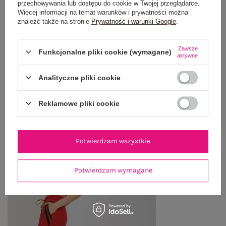
przechowywania lub dostępu do cookie w Twojej przeglądarce.
OPINIE O PRODUKCIE
(0)
Więcej informacji na temat warunków i prywatności można
znaleźć także na stronie
Prywatność i warunki Google
.
WYSYŁKA I DOSTAWA
Zawsze
Funkcjonalne pliki cookie (wymagane)
ZWROTY I REKLAMACJE
aktywne
Analityczne pliki cookie
OSTATNIO OGLĄDANE
Reklamowe pliki cookie
Zobacz wszystko
Potwierdzam wszystkie
Potwierdzam wymagane