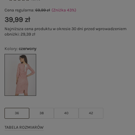
Cena regularna:
69,99 zł
(Zniżka
43
%
)
39,99 zł
Najniższa cena produktu w okresie 30 dni przed wprowadzeniem
obniżki:
29,39 zł
Kolory
:
czerwony
36
38
40
42
TABELA ROZMIARÓW