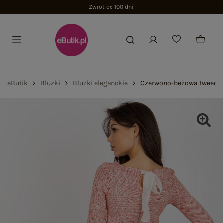
Zwrot do 100 dni
eButik
Bluzki
Bluzki eleganckie
Czerwono-beżowa tweedow