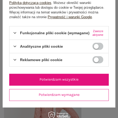
Polityką dotyczącą cookies
. Możesz określić warunki
OPINIE O PRODUKCIE
(3)
przechowywania lub dostępu do cookie w Twojej przeglądarce.
Więcej informacji na temat warunków i prywatności można
znaleźć także na stronie
Prywatność i warunki Google
.
WYSYŁKA I DOSTAWA
Zawsze
ZWROTY I REKLAMACJE
Funkcjonalne pliki cookie (wymagane)
aktywne
Analityczne pliki cookie
OSTATNIO OGLĄDANE
Reklamowe pliki cookie
Zobacz wszystko
Potwierdzam wszystkie
Potwierdzam wymagane