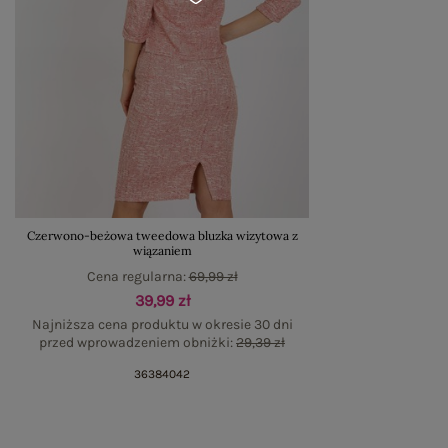
Czerwono-beżowa tweedowa bluzka wizytowa z
wiązaniem
Cena regularna:
69,99 zł
39,99 zł
Najniższa cena produktu w okresie 30 dni
przed wprowadzeniem obniżki:
29,39 zł
36
38
40
42