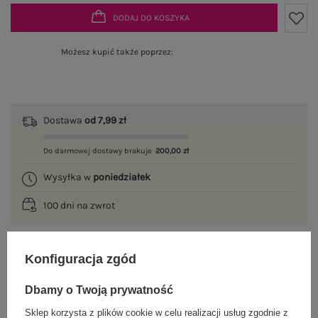
DODAJ DO KOSZYKA
Możesz kupić także poprzez:
Dostawa
od 7,99 zł
Do darmowej dostawy brakuje
200,00 zł
Wysyłka w
poniedziałek
100 dni na zwrot
Konfiguracja zgód
OPIS PRODUKTU
Dbamy o Twoją prywatność
GŁÓWNE PARAMETRY
Sklep korzysta z plików cookie w celu realizacji usług zgodnie z