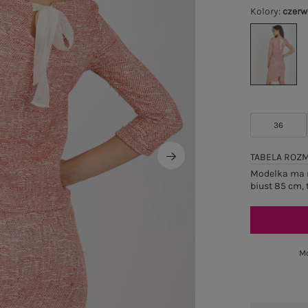
Kolory
:
czer
36
TABELA ROZ
Modelka ma n
biust 85 cm, 
Mo