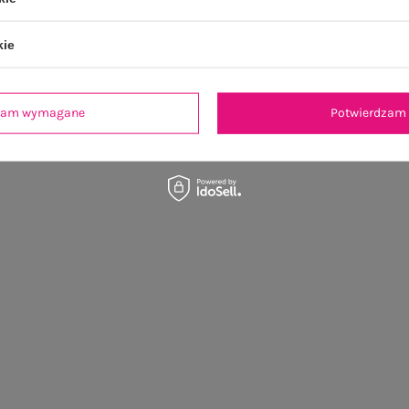
kie
dzam wymagane
Potwierdzam 