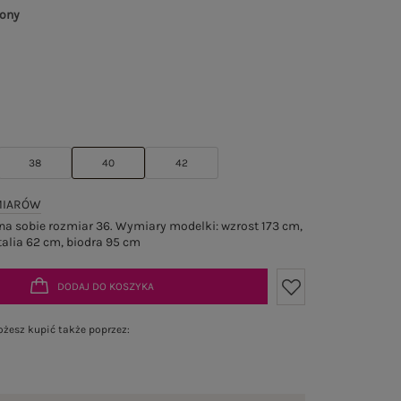
wony
38
40
42
MIARÓW
a sobie rozmiar 36. Wymiary modelki: wzrost 173 cm,
talia 62 cm, biodra 95 cm
DODAJ DO KOSZYKA
żesz kupić także poprzez: