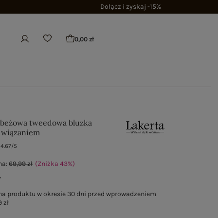
Dołącz i zyskaj -15%
0,00 zł
beżowa tweedowa bluzka
 wiązaniem
4.67/5
na:
69,99 zł
(Zniżka
43
%
)
ł
na produktu w okresie 30 dni przed wprowadzeniem
 zł