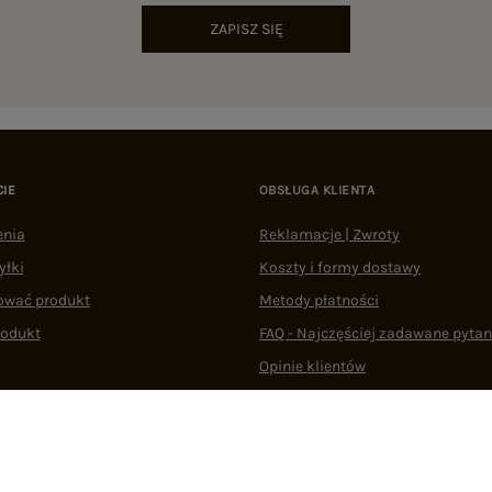
ZAPISZ SIĘ
CIE
OBSŁUGA KLIENTA
enia
Reklamacje | Zwroty
yłki
Koszty i formy dostawy
ować produkt
Metody płatności
rodukt
FAQ - Najczęściej zadawane pytan
Opinie klientów
Regulaminy
Odstąpienie od umowy