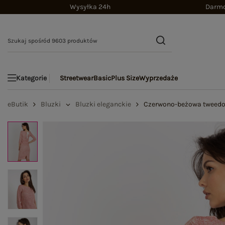
Wysyłka 24h
Darmo
Streetwear
Basic
Plus Size
Wyprzedaże
Kategorie
eButik
Bluzki
Bluzki eleganckie
Czerwono-beżowa tweedo