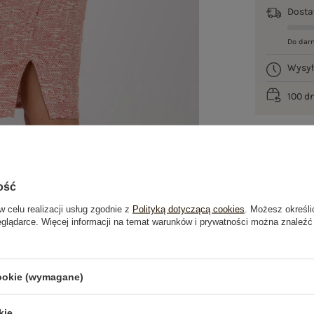
Dost
Do dar
Wysy
100 d
ość
w celu realizacji usług zgodnie z
Polityką dotyczącą cookies
. Możesz określi
eglądarce. Więcej informacji na temat warunków i prywatności można znaleźć
je
Opinie o produkcie
(3)
cookie (wymagane)
OSTATNIO OGLĄDANE
kie