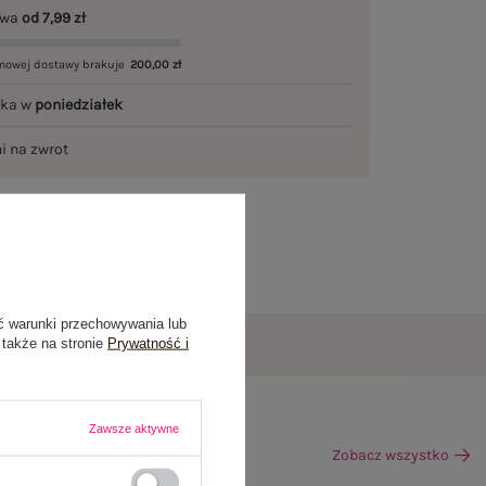
awa
od 7,99 zł
mowej dostawy brakuje
200,00 zł
łka w
poniedziałek
ni na zwrot
ć warunki przechowywania lub
 także na stronie
Prywatność i
Zawsze aktywne
Zobacz wszystko