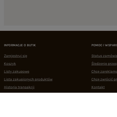
INFORMACJE O BUTIK
POMOC I WSPAR
Zarejestruj się
Status zamówi
Koszyk
Śledzenie przes
Listy zakupowe
Chcę zareklam
Lista zakupionych produktów
Chcę zwrócić p
Historia transakcji
Kontakt
Oferty pracy
Współpraca