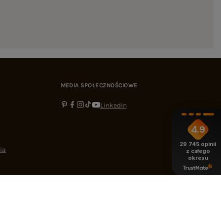
MEDIA SPOŁECZNOŚCIOWE
Linkedin
4.9
29 745
opinii
ia
z całego
okresu