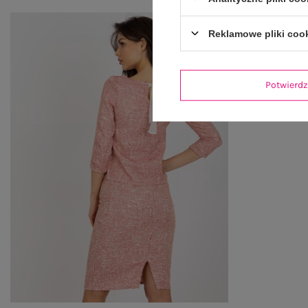
Reklamowe pliki coo
Potwier