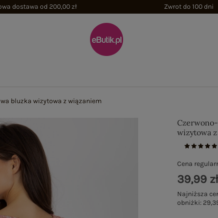
wa dostawa od 200,00 zł
Zwrot do 100 dni
wa bluzka wizytowa z wiązaniem
Czerwono-
wizytowa z
Cena regular
39,99 z
Najniższa ce
obniżki:
29,39