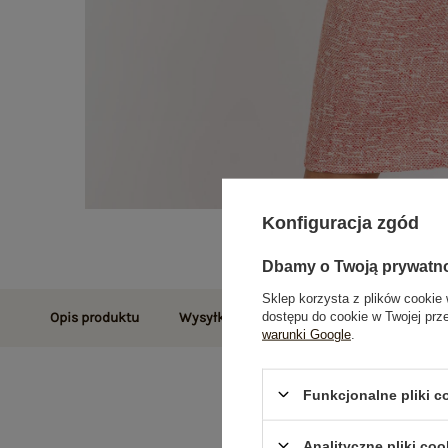
Konfiguracja zgód
Dbamy o Twoją prywatn
Sklep korzysta z plików cookie 
dostępu do cookie w Twojej prz
Opis produktu
Wysyłka i dostawa
Zwroty i reklamac
warunki Google
.
Funkcjonalne pliki 
Analityczne pliki coo