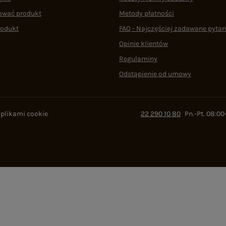
ować produkt
Metody płatności
rodukt
FAQ - Najczęściej zadawane pytan
Opinie klientów
Regulaminy
Odstąpienie od umowy
 plikami cookie
22 290 10 80
Pn.-Pt. 08:00