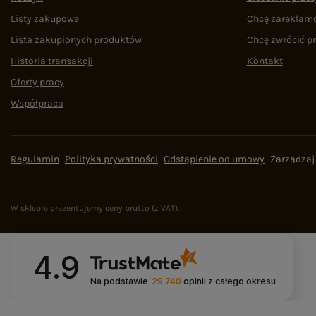
Listy zakupowe
Chcę zareklam
Lista zakupionych produktów
Chcę zwrócić p
Historia transakcji
Kontakt
Oferty pracy
Współpraca
Regulamin
Polityka prywatności
Odstąpienie od umowy
Zarządzaj
W sklepie prezentujemy ceny brutto (z VAT).
4.9
Na podstawie
29 740
opinii
z całego okresu