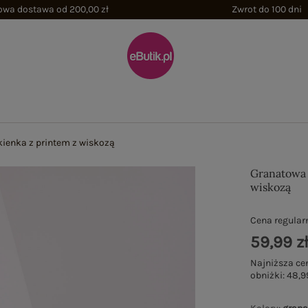
wa dostawa od 200,00 zł
Zwrot do 100 dni
ienka z printem z wiskozą
Granatowa 
wiskozą
Cena regular
59,99 z
Najniższa ce
obniżki:
48,9