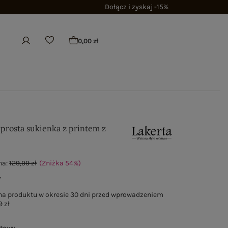
Dołącz i zyskaj -15%
0,00 zł
prosta sukienka z printem z
na:
129,99 zł
(Zniżka
54
%
)
ł
na produktu w okresie 30 dni przed wprowadzeniem
9 zł