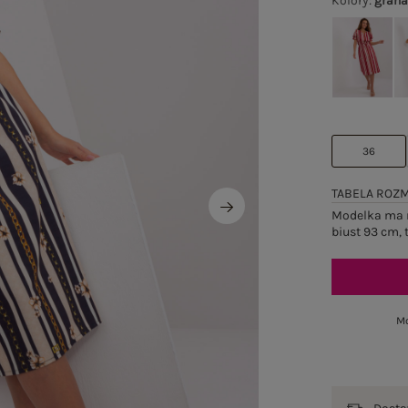
Kolory
:
gran
36
TABELA ROZ
Modelka ma n
biust 93 cm, 
Mo