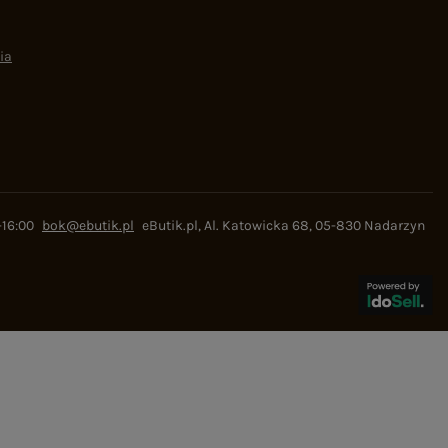
ia
-16:00
bok@ebutik.pl
eButik.pl
,
Al. Katowicka 68
,
05-830
Nadarzyn