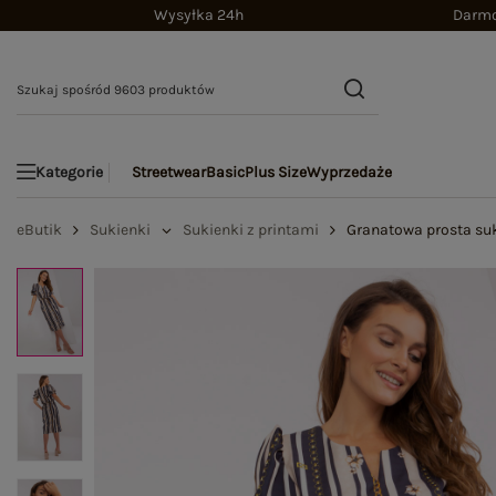
Wysyłka 24h
Darmo
Streetwear
Basic
Plus Size
Wyprzedaże
Kategorie
eButik
Sukienki
Sukienki z printami
Granatowa prosta suk