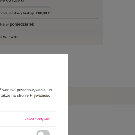
awa
od 7,99 zł
mowej dostawy brakuje
200,00 zł
łka w
poniedziałek
ni na zwrot
ć warunki przechowywania lub
 także na stronie
Prywatność i
Zawsze aktywne