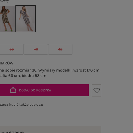
atowy
38
40
42
MIARÓW
a sobie rozmiar 36. Wymiary modelki: wzrost 170 cm,
talia 66 cm, biodra 93 cm
DODAJ DO KOSZYKA
żesz kupić także poprzez: