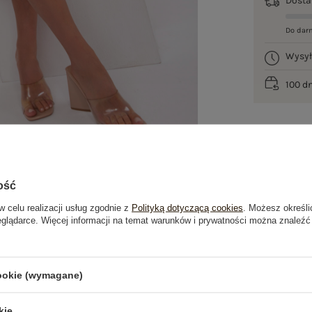
Dost
Do dar
Wysy
100 d
ość
w celu realizacji usług zgodnie z
Polityką dotyczącą cookies
. Możesz określi
eglądarce. Więcej informacji na temat warunków i prywatności można znaleźć
je
Opinie o produkcie
(0)
cookie (wymagane)
kie