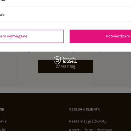
kie
dzam wymagane
Potwierdzam 
NEWSLETTER
sz się do naszego newslettera i otrzymaj 15% zniżki na pierwsze zamów
ZAPISZ SIĘ
CIE
OBSŁUGA KLIENTA
enia
Reklamacje | Zwroty
yłki
Koszty i formy dostawy