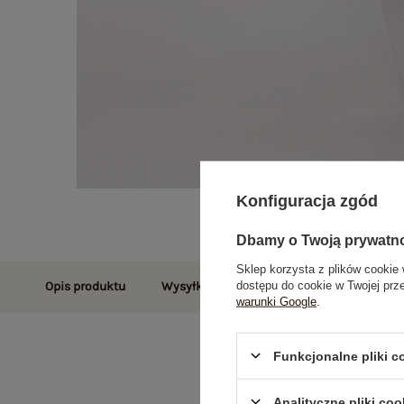
Konfiguracja zgód
Dbamy o Twoją prywatn
Sklep korzysta z plików cookie 
dostępu do cookie w Twojej prz
Opis produktu
Wysyłka i dostawa
Zwroty i reklamac
warunki Google
.
Funkcjonalne pliki 
Analityczne pliki coo