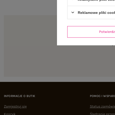
Reklamowe pliki coo
Potwier
Zapi
INFORMACJE O BUTIK
POMOC I WSPAR
Zarejestruj się
Status zamówi
Koszyk
Śledzenie przes