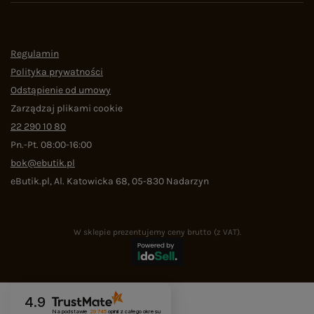
Regulamin
Polityka prywatności
Odstąpienie od umowy
Zarządzaj plikami cookie
22 290 10 80
Pn.-Pt. 08:00-16:00
bok@ebutik.pl
eButik.pl
,
Al. Katowicka 68
,
05-830
Nadarzyn
W sklepie prezentujemy ceny brutto (z VAT).
4.9
Na podstawie
29 745
opinii
z całego okresu