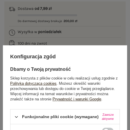
Dostawa
od 7,99 zł
Do darmowej dostawy brakuje
200,00 zł
Wysyłka w
poniedziałek
100 dni na zwrot
Konfiguracja zgód
Dbamy o Twoją prywatność
OPIS PRODUKTU
Sklep korzysta z plików cookie w celu realizacji usług zgodnie z
GŁÓWNE PARAMETRY
Polityką dotyczącą cookies
. Możesz określić warunki
przechowywania lub dostępu do cookie w Twojej przeglądarce.
Więcej informacji na temat warunków i prywatności można
OPINIE O PRODUKCIE
(0)
znaleźć także na stronie
Prywatność i warunki Google
.
WYSYŁKA I DOSTAWA
Zawsze
Funkcjonalne pliki cookie (wymagane)
aktywne
ZWROTY I REKLAMACJE