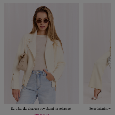
Ecru kurtka alpaka z suwakami na rękawach
Ecru dzianinowy 