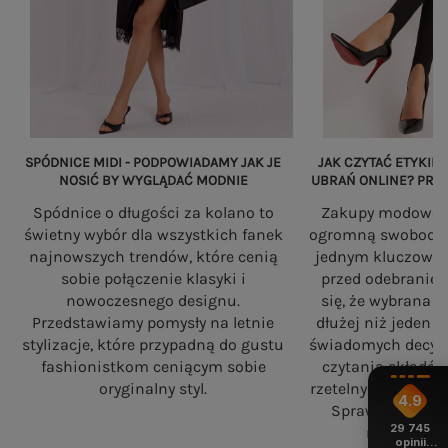
SPÓDNICE MIDI - PODPOWIADAMY JAK JE
JAK CZYTAĆ ETYKIET
NOSIĆ BY WYGLĄDAĆ MODNIE
UBRAŃ ONLINE? PRZ
Spódnice o długości za kolano to
Zakupy modowe w
świetny wybór dla wszystkich fanek
ogromną swobodę, a
najnowszych trendów, które cenią
jednym kluczowy
sobie połączenie klasyki i
przed odebranie
nowoczesnego designu.
się, że wybrana 
Przedstawiamy pomysły na letnie
dłużej niż jeden 
stylizacje, które przypadną do gustu
świadomych decyzj
fashionistkom ceniącym sobie
czytania składó
oryginalny styl.
rzetelnych standa
4.9
Sprawdź, na co
29 745
robiąc zaku
opinii