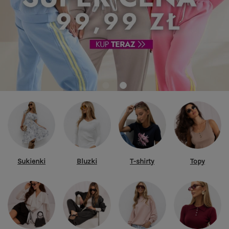
Sukienki
Bluzki
T-shirty
Topy