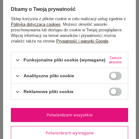
Dbamy o Twoją prywatność
Sklep korzysta z plików cookie w celu realizacji usług zgodnie z
Polityką dotyczącą cookies
. Możesz określić warunki
przechowywania lub dostępu do cookie w Twojej przeglądarce.
Więcej informacji na temat warunków i prywatności można
znaleźć także na stronie
Prywatność i warunki Google
.
Jasnożółta midi sukienka z bawełny RUE PARIS
Khaki rozklosz
99,99 zł
Zawsze
Funkcjonalne pliki cookie (wymagane)
aktywne
L/XL
Analityczne pliki cookie
Reklamowe pliki cookie
Potwierdzam wszystkie
Potwierdzam wymagane