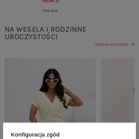
119,99 zł
One size
NA WESELA I RODZINNE
UROCZYSTOŚCI
Zobacz wszystko
Konfiguracja zgód