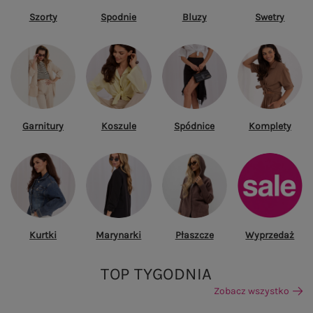
Szorty
Spodnie
Bluzy
Swetry
Garnitury
Koszule
Spódnice
Komplety
Kurtki
Marynarki
Płaszcze
Wyprzedaż
TOP TYGODNIA
Zobacz wszystko