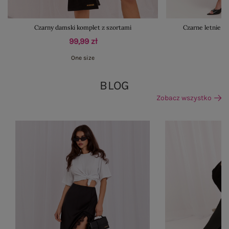
Czarny damski komplet z szortami
Czarne letnie s
99,99 zł
One size
M
BLOG
Zobacz wszystko