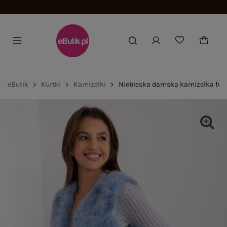
Dołącz i zyskaj -15%
eButik
Kurtki
Kamizelki
Niebieska damska kamizelka fut