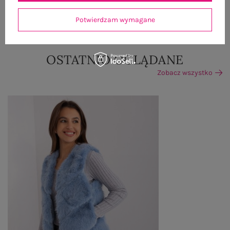
ZWROTY I REKLAMACJE
Potwierdzam wymagane
OSTATNIO OGLĄDANE
Zobacz wszystko