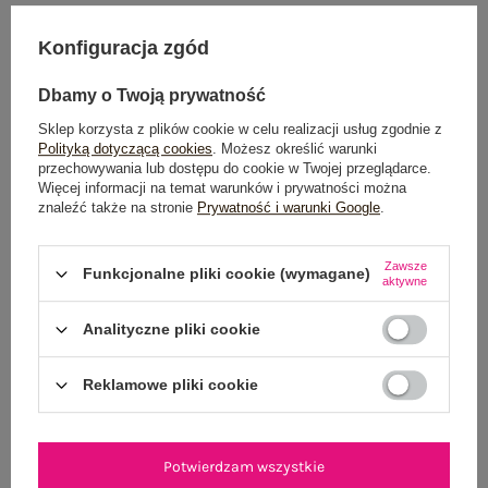
Konfiguracja zgód
Dostawa
od 7,99 zł
Dbamy o Twoją prywatność
Do darmowej dostawy brakuje
200,00 zł
Sklep korzysta z plików cookie w celu realizacji usług zgodnie z
Polityką dotyczącą cookies
. Możesz określić warunki
Zamów w ciągu
02:20:38 sek.
,
przechowywania lub dostępu do cookie w Twojej przeglądarce.
a wyślemy
jeszcze dzisiaj!
Więcej informacji na temat warunków i prywatności można
znaleźć także na stronie
Prywatność i warunki Google
.
100 dni na zwrot
Zawsze
Funkcjonalne pliki cookie (wymagane)
aktywne
OPIS PRODUKTU
Analityczne pliki cookie
GŁÓWNE PARAMETRY
Reklamowe pliki cookie
OPINIE O PRODUKCIE
(4)
Potwierdzam wszystkie
WYSYŁKA I DOSTAWA