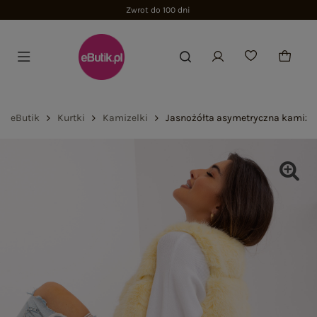
Zwrot do 100 dni
eButik
Kurtki
Kamizelki
Jasnożółta asymetryczna kamizel