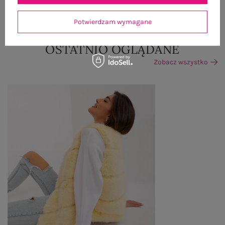
ZWROTY I REKLAMACJE
Potwierdzam wymagane
OSTATNIO OGLĄDANE
Zobacz wszystko