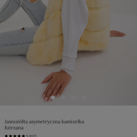
Jasnożółta asymetryczna kamizelka
futrzana
5.00/5