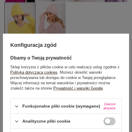
Konfiguracja zgód
Dbamy o Twoją prywatność
One size
Sklep korzysta z plików cookie w celu realizacji usług zgodnie z
Polityką dotyczącą cookies
. Możesz określić warunki
DODAJ DO KOSZYKA
przechowywania lub dostępu do cookie w Twojej przeglądarce.
Więcej informacji na temat warunków i prywatności można
znaleźć także na stronie
Prywatność i warunki Google
.
Możesz kupić także poprzez:
Zawsze
Funkcjonalne pliki cookie (wymagane)
aktywne
Dostawa
od 7,99 zł
Analityczne pliki cookie