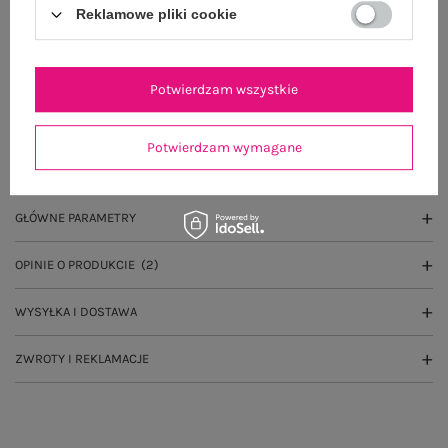
Do darmowej dostawy brakuje
200,00 zł
Reklamowe pliki cookie
Wysyłka w
poniedziałek
100 dni na zwrot
Potwierdzam wszystkie
Potwierdzam wymagane
OPIS PRODUKTU
GŁÓWNE PARAMETRY
OPINIE O PRODUKCIE
(2)
WYSYŁKA I DOSTAWA
ZWROTY I REKLAMACJE