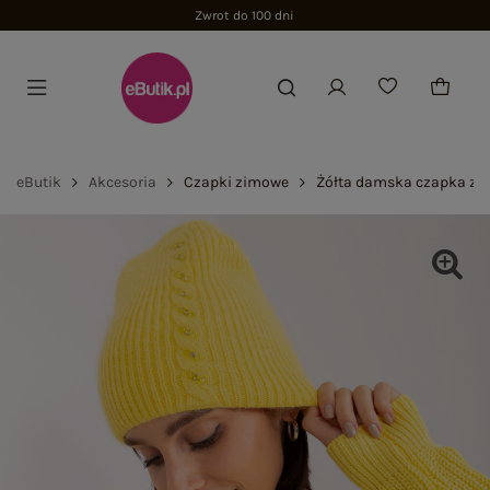
Zwrot do 100 dni
eButik
Akcesoria
Czapki zimowe
Żółta damska czapka z