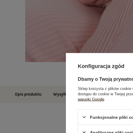
Konfiguracja zgód
Dbamy o Twoją prywatn
Sklep korzysta z plików cookie 
dostępu do cookie w Twojej prz
Opis produktu
Wysyłka i dostawa
Zwroty i reklamac
warunki Google
.
Funkcjonalne pliki 
Analityczne pliki coo