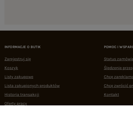
INFORMACJE O BUTIK
POMOC I WSPAR
Zarejestruj się
Status zamówi
Koszyk
Śledzenie przes
Listy zakupowe
Chcę zareklam
Lista zakupionych produktów
Chcę zwrócić p
Historia transakcji
Kontakt
Oferty pracy
Współpraca