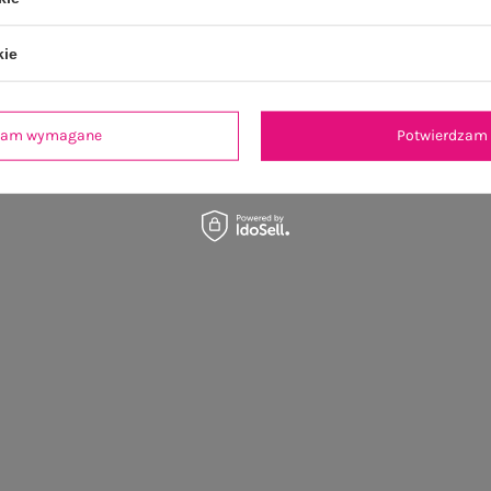
kie
dzam wymagane
Potwierdzam 