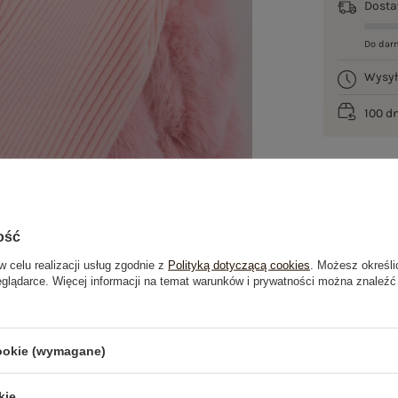
Dost
Do dar
Wysy
100 d
ość
w celu realizacji usług zgodnie z
Polityką dotyczącą cookies
. Możesz określi
eglądarce. Więcej informacji na temat warunków i prywatności można znaleźć
je
Opinie o produkcie
(2)
cookie (wymagane)
OSTATNIO OGLĄDANE
kie