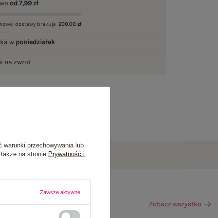
awa
od 7,99 zł
mowej dostawy brakuje
200,00 zł
łka w
poniedziałek
ni na zwrot
ć warunki przechowywania lub
 także na stronie
Prywatność i
Zawsze aktywne
Zobacz wszystko