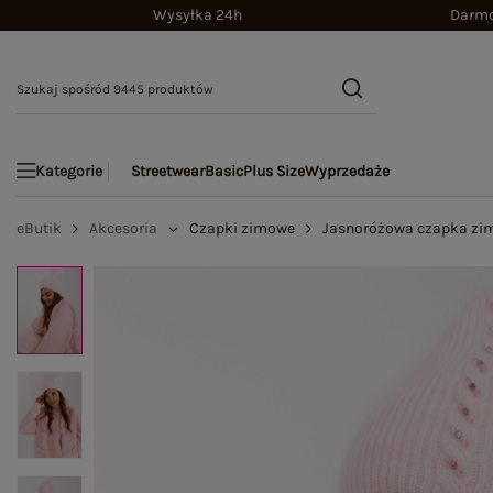
Wysyłka 24h
Darmo
Streetwear
Basic
Plus Size
Wyprzedaże
Kategorie
eButik
Akcesoria
Czapki zimowe
Jasnoróżowa czapka zim