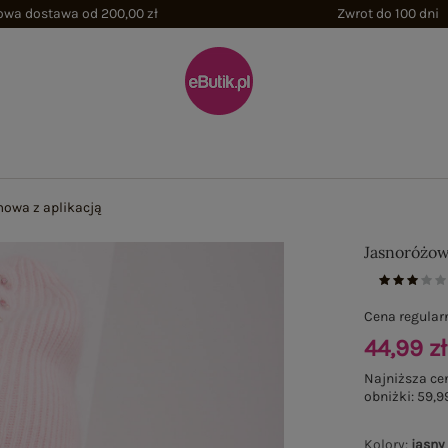
wa dostawa od 200,00 zł
Zwrot do 100 dni
owa z aplikacją
Jasnoróżow
Cena regular
44,99 zł
Najniższa ce
obniżki:
59,99
Kolory
:
jasny