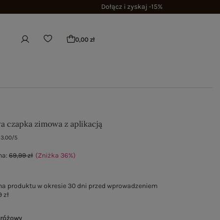
Dołącz i zyskaj -15%
0,00 zł
a czapka zimowa z aplikacją
3.00/5
na:
69,99 zł
(Zniżka
36
%
)
na produktu w okresie 30 dni przed wprowadzeniem
 zł
 różowy