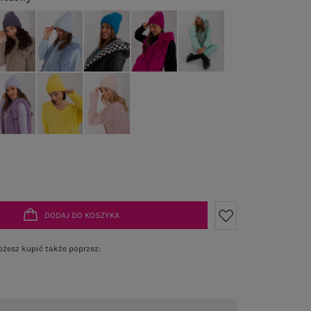
DODAJ DO KOSZYKA
żesz kupić także poprzez: