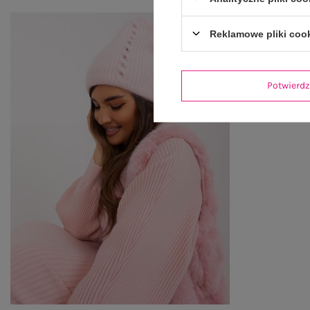
Reklamowe pliki coo
Potwier