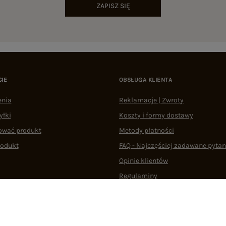
ZAPISZ SIĘ
CIE
OBSŁUGA KLIENTA
enia
Reklamacje | Zwroty
yłki
Koszty i formy dostawy
ować produkt
Metody płatności
rodukt
FAQ - Najczęściej zadawane pytan
Opinie klientów
Regulaminy
Odstąpienie od umowy