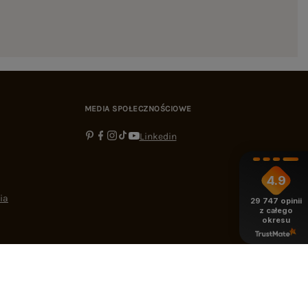
MEDIA SPOŁECZNOŚCIOWE
Linkedin
4.9
ia
29 747
opinii
z całego
okresu