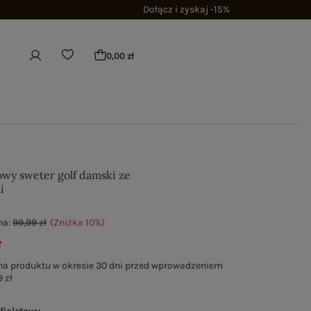
Dołącz i zyskaj -15%
0,00 zł
owy sweter golf damski ze
i
na:
99,99 zł
(Zniżka
10
%
)
ł
na produktu w okresie 30 dni przed wprowadzeniem
 zł