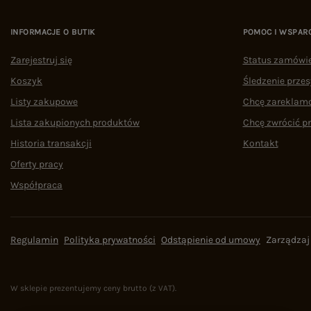
INFORMACJE O BUTIK
POMOC I WSPAR
Zarejestruj się
Status zamówi
Koszyk
Śledzenie przes
Listy zakupowe
Chcę zareklam
Lista zakupionych produktów
Chcę zwrócić p
Historia transakcji
Kontakt
Oferty pracy
Współpraca
Regulamin
Polityka prywatności
Odstąpienie od umowy
Zarządzaj
W sklepie prezentujemy ceny brutto (z VAT).