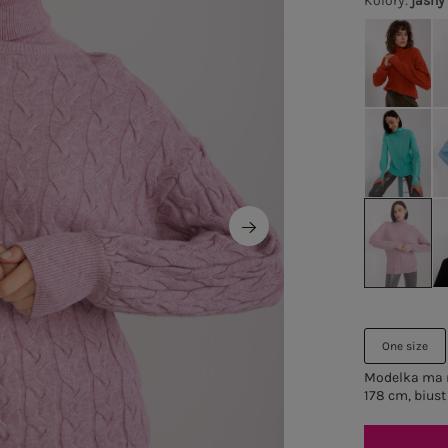
Kolory
:
jasny
One size
Modelka ma n
178 cm, biust