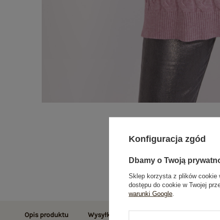
Konfiguracja zgód
Dbamy o Twoją prywatn
Sklep korzysta z plików cookie 
dostępu do cookie w Twojej prz
warunki Google
.
Opis produktu
Wysyłka i dostawa
Zwroty i reklamac