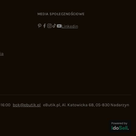
MEDIA SPOŁECZNOŚCIOWE
Linkedin
ia
-16:00
bok@ebutik.pl
eButik.pl
,
Al. Katowicka 68
,
05-830
Nadarzyn