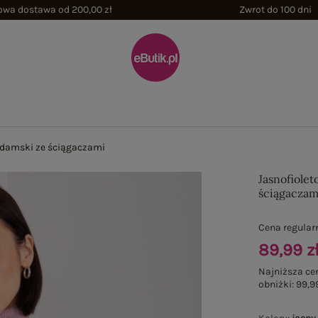
wa dostawa od 200,00 zł
Zwrot do 100 dni
f damski ze ściągaczami
Jasnofiolet
ściągaczam
Cena regular
89,99 z
Najniższa ce
obniżki:
99,99