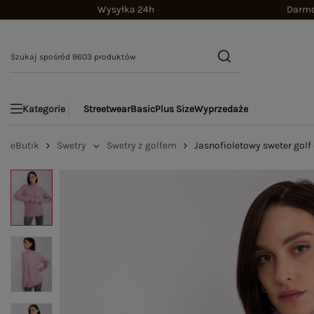
Wysyłka 24h
Darmo
Streetwear
Basic
Plus Size
Wyprzedaże
Kategorie
eButik
Swetry
Swetry z golfem
Jasnofioletowy sweter gol