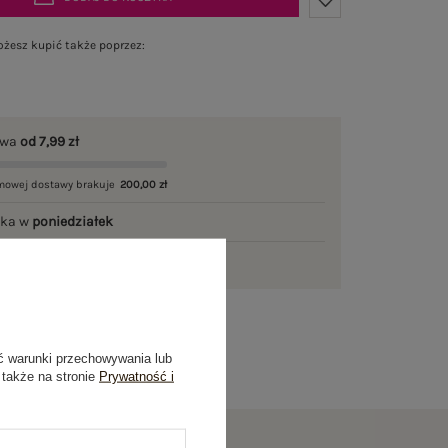
żesz kupić także poprzez:
awa
od 7,99 zł
mowej dostawy brakuje
200,00 zł
łka w
poniedziałek
ni na zwrot
ć warunki przechowywania lub
 także na stronie
Prywatność i