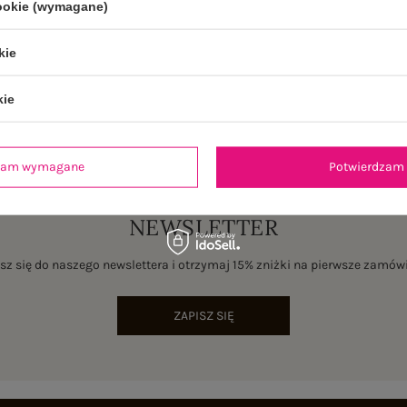
cookie (wymagane)
kie
kie
dzam wymagane
Potwierdzam 
NEWSLETTER
sz się do naszego newslettera i otrzymaj 15% zniżki na pierwsze zamów
ZAPISZ SIĘ