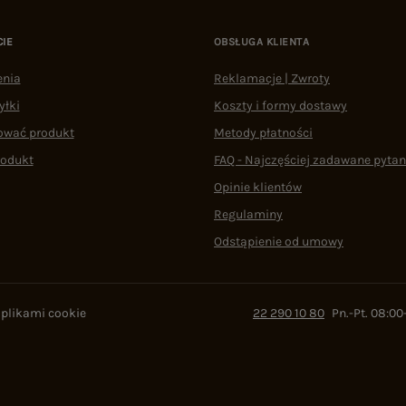
CIE
OBSŁUGA KLIENTA
enia
Reklamacje | Zwroty
yłki
Koszty i formy dostawy
ować produkt
Metody płatności
rodukt
FAQ - Najczęściej zadawane pytan
Opinie klientów
Regulaminy
Odstąpienie od umowy
 plikami cookie
22 290 10 80
Pn.-Pt. 08:00