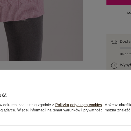
Mo
Dost
Do dar
Wysy
100 d
ość
w celu realizacji usług zgodnie z
Polityką dotyczącą cookies
. Możesz określi
eglądarce. Więcej informacji na temat warunków i prywatności można znaleźć
je
Opinie o produkcie
(0)