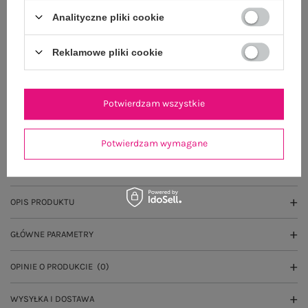
Analityczne pliki cookie
Reklamowe pliki cookie
Dostawa
od 7,99 zł
Do darmowej dostawy brakuje
200,00 zł
Potwierdzam wszystkie
Wysyłka w
poniedziałek
100 dni na zwrot
Potwierdzam wymagane
OPIS PRODUKTU
GŁÓWNE PARAMETRY
OPINIE O PRODUKCIE
(0)
WYSYŁKA I DOSTAWA