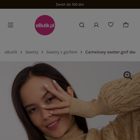
Zwrot do 100 dni
eButik
Swetry
Swetry z golfem
Camelowy sweter golf dams