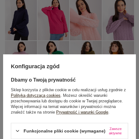
Konfiguracja zgód
Dbamy o Twoją prywatność
Sklep korzysta z plików cookie w celu realizacji usług zgodnie z
Polityką dotyczącą cookies
. Możesz określić warunki
przechowywania lub dostępu do cookie w Twojej przeglądarce.
One size
Więcej informacji na temat warunków i prywatności można
znaleźć także na stronie
Prywatność i warunki Google
.
DODAJ DO KOSZYKA
Zawsze
Funkcjonalne pliki cookie (wymagane)
aktywne
Możesz kupić także poprzez: