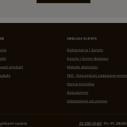
CIE
OBSŁUGA KLIENTA
enia
Reklamacje | Zwroty
yłki
Koszty i formy dostawy
ować produkt
Metody płatności
rodukt
FAQ - Najczęściej zadawane pytan
Opinie klientów
Regulaminy
Odstąpienie od umowy
 plikami cookie
22 290 10 80
Pn.-Pt. 08:00