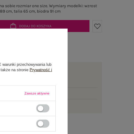
a sobie rozmiar one size. Wymiary modelki: wzrost
 89 cm, talia 65 cm, biodra 91 cm
DODAJ DO KOSZYKA
żesz kupić także poprzez:
ć warunki przechowywania lub
awa
od 7,99 zł
 także na stronie
Prywatność i
mowej dostawy brakuje
200,00 zł
łka w
poniedziałek
Zawsze aktywne
ni na zwrot