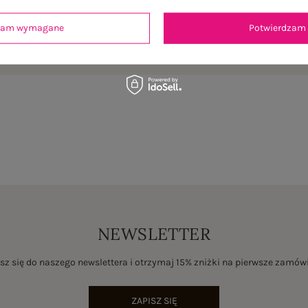
dzam wymagane
Potwierdzam 
je
Opinie o produkcie
(0)
NEWSLETTER
sz się do naszego newslettera i otrzymaj 15% zniżki na pierwsze zamów
ZAPISZ SIĘ