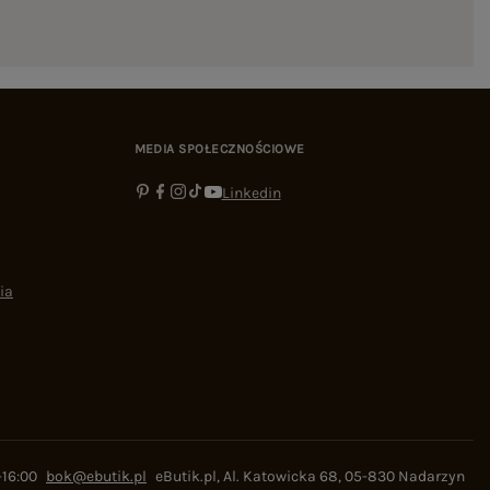
MEDIA SPOŁECZNOŚCIOWE
Linkedin
ia
-16:00
bok@ebutik.pl
eButik.pl
,
Al. Katowicka 68
,
05-830
Nadarzyn