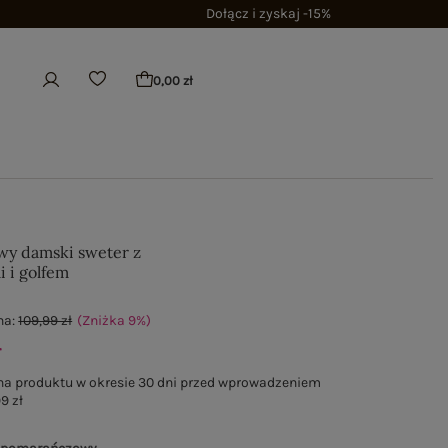
Dołącz i zyskaj -15%
0,00 zł
y damski sweter z
 i golfem
na:
109,99 zł
(Zniżka
9
%
)
ł
na produktu w okresie 30 dni przed wprowadzeniem
9 zł