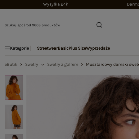
Wysyłka 24h
Darmo
Streetwear
Basic
Plus Size
Wyprzedaże
Kategorie
eButik
Swetry
Swetry z golfem
Musztardowy damski swete