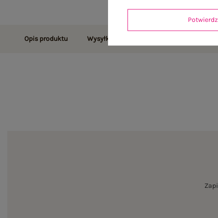
Potwier
Opis produktu
Wysyłka i dostawa
Zwroty i reklamac
Zapi