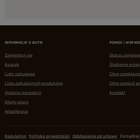
INFORMACJE O BUTIK
POMOC I WSPAR
Zarejestruj się
Status zamówi
Koszyk
Śledzenie przes
Listy zakupowe
Chcę zareklam
Lista zakupionych produktów
Chcę zwrócić p
Historia transakcji
Kontakt
Oferty pracy
Współpraca
Regulamin
Polityka prywatności
Odstąpienie od umowy
Zarządzaj