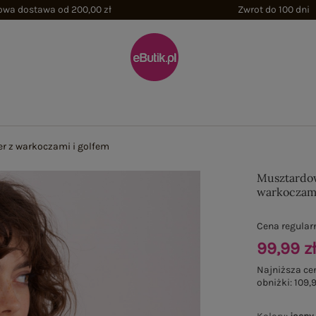
wa dostawa od 200,00 zł
Zwrot do 100 dni
r z warkoczami i golfem
Musztardow
warkoczami
Cena regular
99,99 z
Najniższa ce
obniżki:
109,9