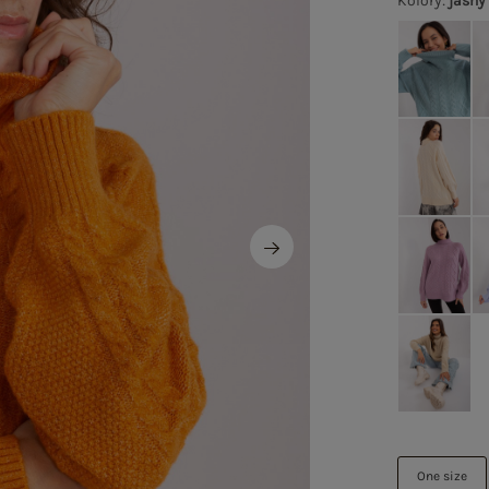
Kolory
:
jasn
One size