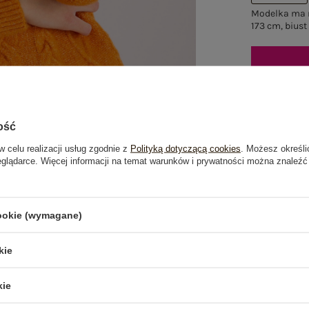
Modelka ma n
173 cm, biust
Mo
ość
w celu realizacji usług zgodnie z
Polityką dotyczącą cookies
. Możesz określi
Dost
eglądarce. Więcej informacji na temat warunków i prywatności można znaleźć
Do dar
Wysy
cookie (wymagane)
100 d
kie
kie