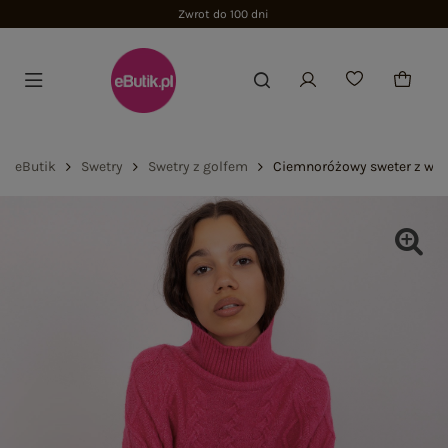
Zwrot do 100 dni
eButik
Swetry
Swetry z golfem
Ciemnoróżowy sweter z war