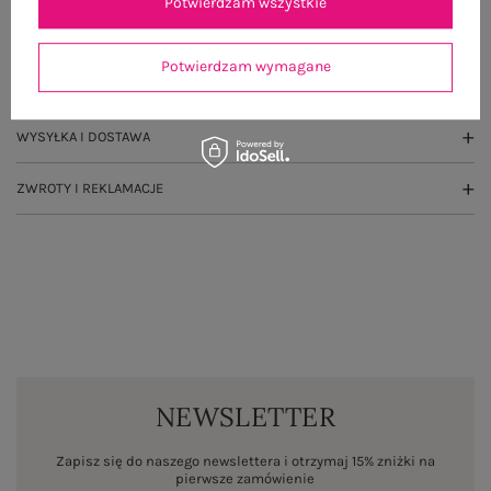
Potwierdzam wszystkie
GŁÓWNE PARAMETRY
Potwierdzam wymagane
OPINIE O PRODUKCIE
(0)
WYSYŁKA I DOSTAWA
ZWROTY I REKLAMACJE
NEWSLETTER
Zapisz się do naszego newslettera i otrzymaj 15% zniżki na
pierwsze zamówienie