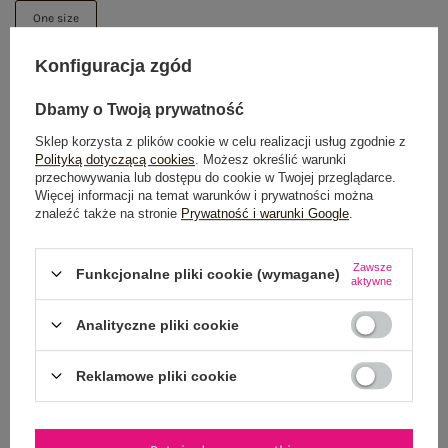
One size
Konfiguracja zgód
DODAJ DO KOSZYKA
Dbamy o Twoją prywatność
Możesz kupić także poprzez:
Sklep korzysta z plików cookie w celu realizacji usług zgodnie z
Polityką dotyczącą cookies
. Możesz określić warunki
przechowywania lub dostępu do cookie w Twojej przeglądarce.
Więcej informacji na temat warunków i prywatności można
znaleźć także na stronie
Prywatność i warunki Google
.
Dostawa
od 7,99 zł
Do darmowej dostawy brakuje
200,00 zł
Zawsze
Funkcjonalne pliki cookie (wymagane)
aktywne
Wysyłka
jutro
Analityczne pliki cookie
100 dni na zwrot
Reklamowe pliki cookie
OPIS PRODUKTU