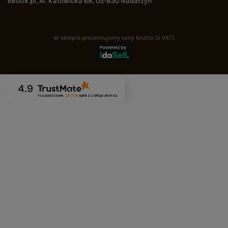
eButik.pl
,
Al. Katowicka 68
,
05-830
Nadarzyn
W sklepie prezentujemy ceny brutto (z VAT).
4.9
Na podstawie
29 734
opinii
z całego okresu