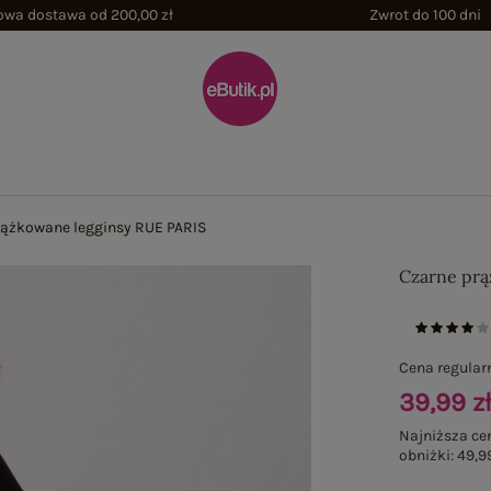
wa dostawa od 200,00 zł
Zwrot do 100 dni
rążkowane legginsy RUE PARIS
Czarne prą
Cena regular
39,99 z
Najniższa ce
obniżki:
49,99