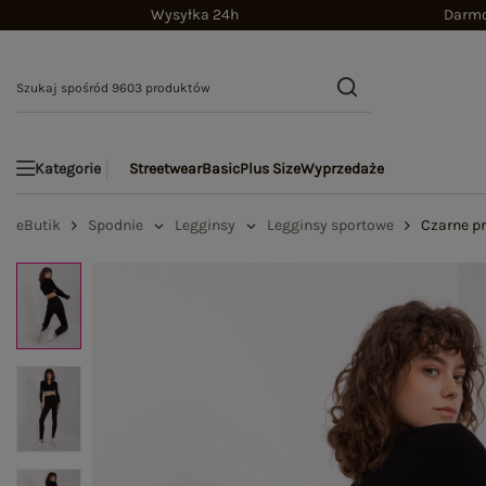
Wysyłka 24h
Darmo
Streetwear
Basic
Plus Size
Wyprzedaże
Kategorie
eButik
Spodnie
Legginsy
Legginsy sportowe
Czarne p