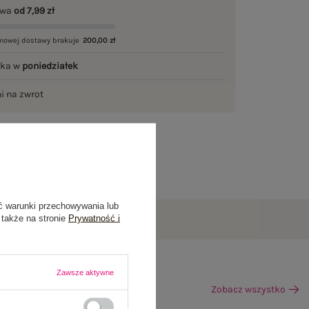
awa
od 7,99 zł
mowej dostawy brakuje
200,00 zł
łka w
poniedziałek
ni na zwrot
ć warunki przechowywania lub
 także na stronie
Prywatność i
Zawsze aktywne
Zobacz wszystko