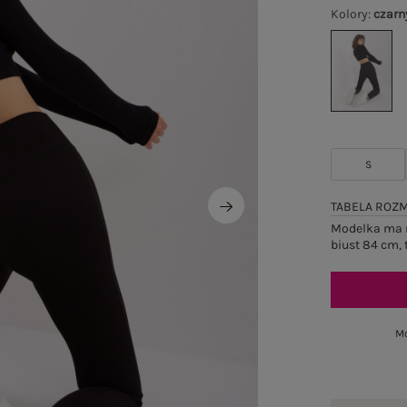
Kolory
:
czarn
S
TABELA ROZ
Modelka ma n
biust 84 cm, 
Mo