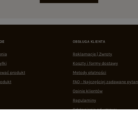
CIE
OBSŁUGA KLIENTA
enia
Reklamacje | Zwroty
yłki
Koszty i formy dostawy
ować produkt
Metody płatności
rodukt
FAQ - Najczęściej zadawane pytan
Opinie klientów
Regulaminy
Odstąpienie od umowy
 plikami cookie
22 290 10 80
Pn.-Pt. 08:00