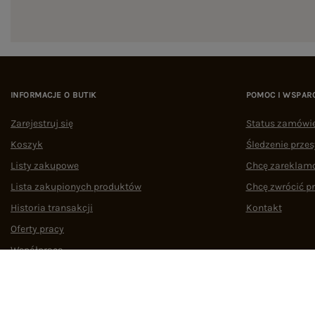
INFORMACJE O BUTIK
POMOC I WSPAR
Zarejestruj się
Status zamówi
Koszyk
Śledzenie przes
Listy zakupowe
Chcę zareklam
Lista zakupionych produktów
Chcę zwrócić p
Historia transakcji
Kontakt
Oferty pracy
Współpraca
Regulamin
Polityka prywatności
Odstąpienie od umowy
Zarządzaj