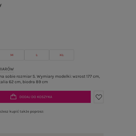
y
M
L
XL
MIARÓW
a sobie rozmiar S. Wymiary modelki: wzrost 177 cm,
talia 62 cm, biodra 89 cm
DODAJ DO KOSZYKA
żesz kupić także poprzez: