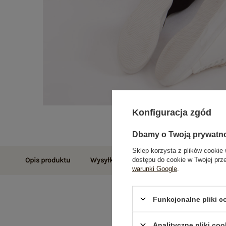
Konfiguracja zgód
Dbamy o Twoją prywatn
Sklep korzysta z plików cookie 
dostępu do cookie w Twojej prz
Opis produktu
Wysyłka i dostawa
Zwroty i reklamac
warunki Google
.
Funkcjonalne pliki 
Analityczne pliki coo