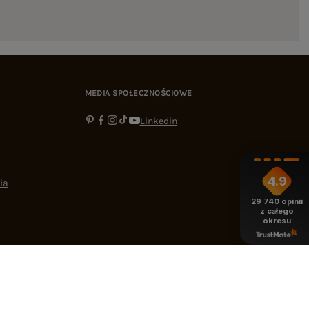
MEDIA SPOŁECZNOŚCIOWE
Linkedin
4.9
ia
29 740
opinii
z całego
okresu
-16:00
bok@ebutik.pl
eButik.pl
,
Al. Katowicka 68
,
05-830
Nadarzyn