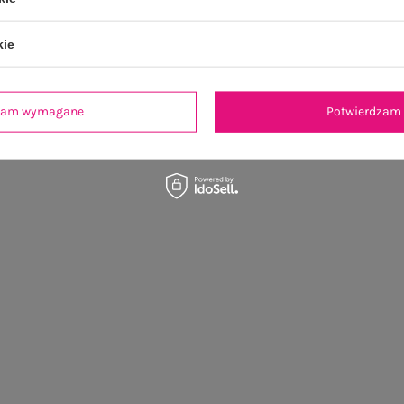
kie
dzam wymagane
Potwierdzam 