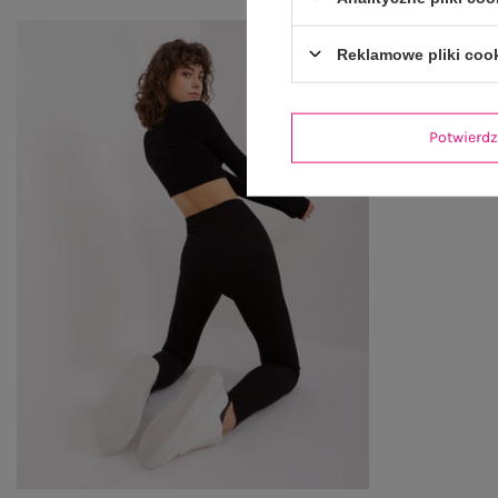
Reklamowe pliki coo
Potwier