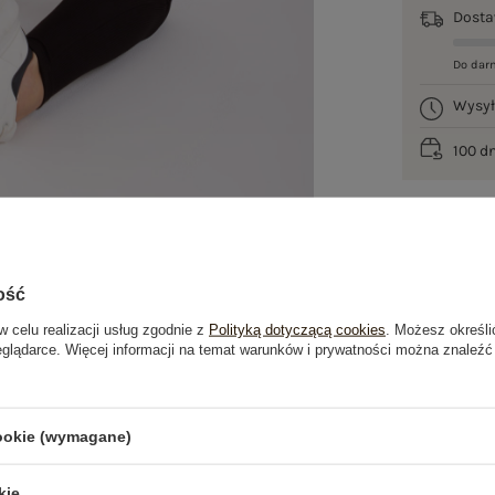
Dost
Do dar
Wysy
100 d
ość
w celu realizacji usług zgodnie z
Polityką dotyczącą cookies
. Możesz określi
eglądarce. Więcej informacji na temat warunków i prywatności można znaleźć
je
Opinie o produkcie
(2)
cookie (wymagane)
OSTATNIO OGLĄDANE
kie