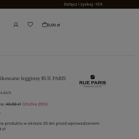
Dołącz i zyskaj -15%
0,00 zł
żkowane legginsy RUE PARIS
4.50/5
na:
49,99 zł
(Zniżka
20
%
)
ł
na produktu w okresie 30 dni przed wprowadzeniem
 zł