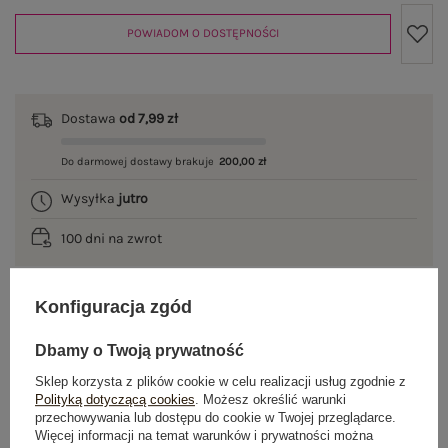
POWIADOM O DOSTĘPNOŚCI
Dostawa
od 7,99 zł
Do darmowej dostawy brakuje
200,00 zł
Wysyłka
jutro
100 dni na zwrot
Konfiguracja zgód
OPIS PRODUKTU
Dbamy o Twoją prywatność
GŁÓWNE PARAMETRY
Sklep korzysta z plików cookie w celu realizacji usług zgodnie z
Polityką dotyczącą cookies
. Możesz określić warunki
przechowywania lub dostępu do cookie w Twojej przeglądarce.
OPINIE O PRODUKCIE
(2)
Więcej informacji na temat warunków i prywatności można