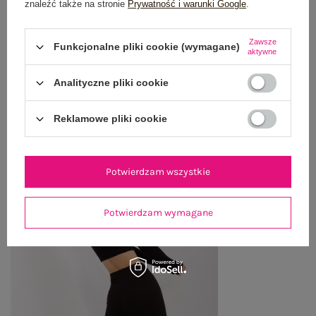
znaleźć także na stronie
Prywatność i warunki Google
.
WYSYŁKA I DOSTAWA
Zawsze
Funkcjonalne pliki cookie (wymagane)
ZWROTY I REKLAMACJE
aktywne
Analityczne pliki cookie
OSTATNIO OGLĄDANE
Reklamowe pliki cookie
Zobacz wszystko
Potwierdzam wszystkie
Potwierdzam wymagane