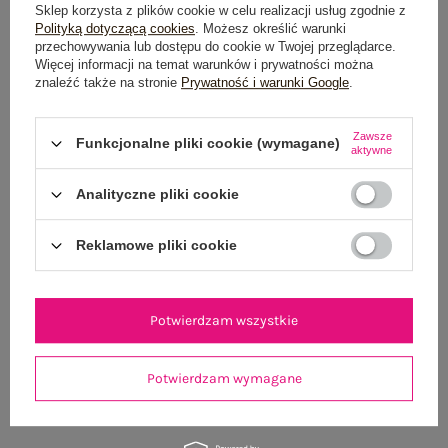
Do darmowej dostawy brakuje
200,00 zł
Sklep korzysta z plików cookie w celu realizacji usług zgodnie z
Polityką dotyczącą cookies
. Możesz określić warunki
Wysyłka w
poniedziałek
przechowywania lub dostępu do cookie w Twojej przeglądarce.
Więcej informacji na temat warunków i prywatności można
100 dni na zwrot
znaleźć także na stronie
Prywatność i warunki Google
.
Zawsze
Funkcjonalne pliki cookie (wymagane)
aktywne
OPIS PRODUKTU
Analityczne pliki cookie
GŁÓWNE PARAMETRY
Reklamowe pliki cookie
OPINIE O PRODUKCIE
(1)
WYSYŁKA I DOSTAWA
Potwierdzam wszystkie
ZWROTY I REKLAMACJE
Potwierdzam wymagane