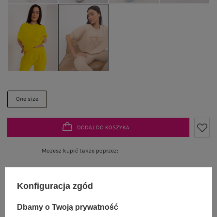
One size
DODAJ DO KOSZYKA
Możesz kupić także poprzez:
Konfiguracja zgód
Dostawa
od 7,99 zł
Dbamy o Twoją prywatność