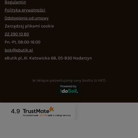
Regulamin
Polityka prywatności
Odstąpienie od umowy
Zarządzaj plikami cookie
22 290 10 80
Pn.-Pt. 08:00-16:00
bok@ebutik.pl
eButik.pl
,
Al. Katowicka 68
,
05-830
Nadarzyn
W sklepie prezentujemy ceny brutto (z VAT).
4.9
Na podstawie
29 745
opinii
z całego okresu