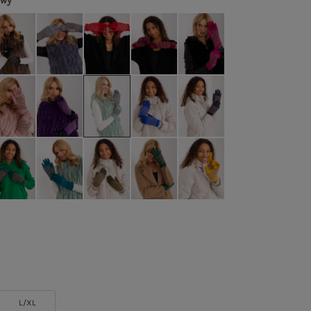
owy
L/XL