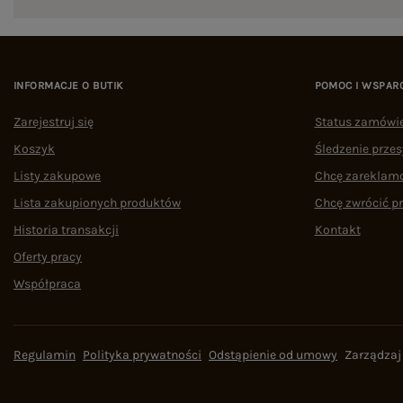
INFORMACJE O BUTIK
POMOC I WSPAR
Zarejestruj się
Status zamówi
Koszyk
Śledzenie przes
Listy zakupowe
Chcę zareklam
Lista zakupionych produktów
Chcę zwrócić p
Historia transakcji
Kontakt
Oferty pracy
Współpraca
Regulamin
Polityka prywatności
Odstąpienie od umowy
Zarządzaj