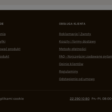
CIE
OBSŁUGA KLIENTA
enia
Reklamacje | Zwroty
yłki
Koszty i formy dostawy
ować produkt
Metody płatności
rodukt
FAQ - Najczęściej zadawane pytan
Opinie klientów
Regulaminy
Odstąpienie od umowy
 plikami cookie
22 290 10 80
Pn.-Pt. 08:00