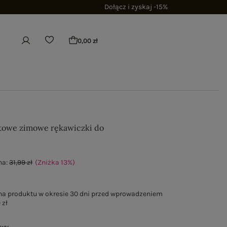
Dołącz i zyskaj -15%
0,00 zł
owe zimowe rękawiczki do
na:
31,99 zł
(Zniżka
13
%
)
na produktu w okresie 30 dni przed wprowadzeniem
 zł