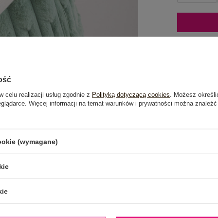
Mo
ość
Dost
w celu realizacji usług zgodnie z
Polityką dotyczącą cookies
. Możesz określi
eglądarce. Więcej informacji na temat warunków i prywatności można znaleźć
Do dar
Wysy
cookie (wymagane)
100 d
kie
kie