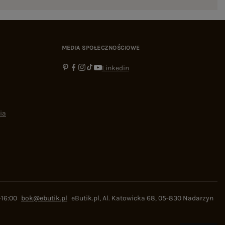
MEDIA SPOŁECZNOŚCIOWE
Linkedin
ia
-16:00
bok@ebutik.pl
eButik.pl
,
Al. Katowicka 68
,
05-830
Nadarzyn