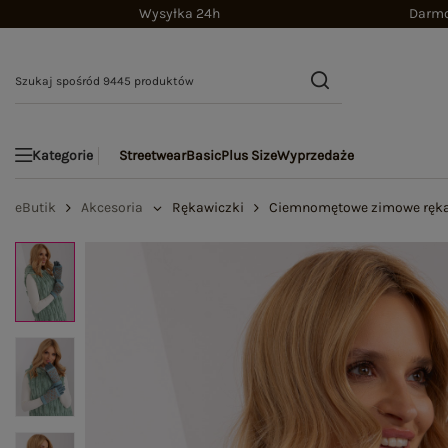
Wysyłka 24h
Darmo
Streetwear
Basic
Plus Size
Wyprzedaże
Kategorie
eButik
Akcesoria
Rękawiczki
Ciemnomętowe zimowe ręka