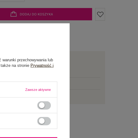
DODAJ DO KOSZYKA
żesz kupić także poprzez:
awa
od 7,99 zł
ć warunki przechowywania lub
 także na stronie
Prywatność i
mowej dostawy brakuje
200,00 zł
łka w
poniedziałek
Zawsze aktywne
ni na zwrot