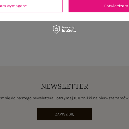
dzam wymagane
Potwierdzam 
je
Opinie o produkcie
(0)
NEWSLETTER
sz się do naszego newslettera i otrzymaj 15% zniżki na pierwsze zamów
ZAPISZ SIĘ