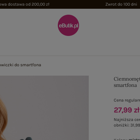
wa dostawa od 200,00 zł
Zwrot do 100 dni
wiczki do smartfona
Ciemnomęt
smartfona
Cena regular
27,99 zł
Najniższa ce
obniżki:
31,99