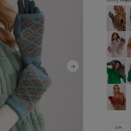
Kolory
:
mięt
S/M