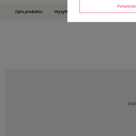
Potwier
Opis produktu
Wysyłka i dostawa
Zwroty i reklamac
Zapi