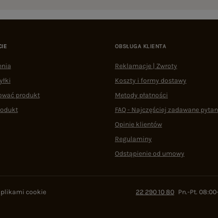
CIE
OBSŁUGA KLIENTA
enia
Reklamacje | Zwroty
yłki
Koszty i formy dostawy
ować produkt
Metody płatności
rodukt
FAQ - Najczęściej zadawane pytan
Opinie klientów
Regulaminy
Odstąpienie od umowy
 plikami cookie
22 290 10 80
Pn.-Pt. 08:00