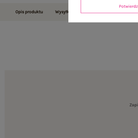
Potwier
Opis produktu
Wysyłka i dostawa
Zwroty i reklamac
Zapi