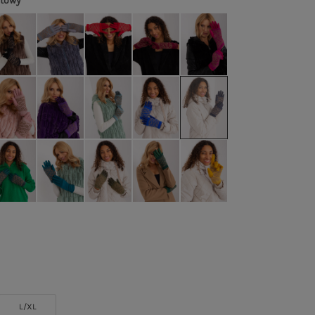
atowy
L/XL