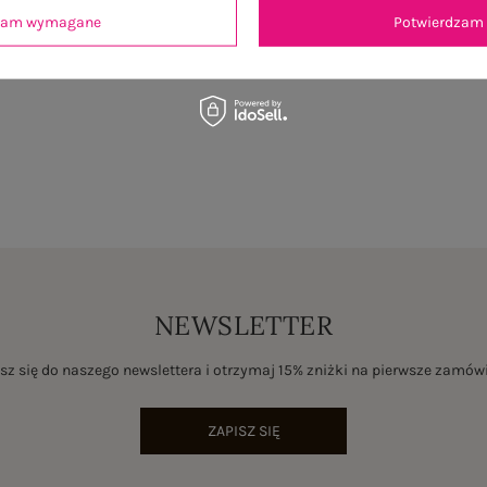
dzam wymagane
Potwierdzam 
je
Opinie o produkcie
(0)
NEWSLETTER
sz się do naszego newslettera i otrzymaj 15% zniżki na pierwsze zamów
ZAPISZ SIĘ