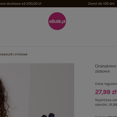
wa dostawa od 200,00 zł
Zwrot do 100 dni
kawiczki zimowe
Granatowe
zimowe
Cena regular
27,99 zł
Najniższa ce
obniżki:
31,99