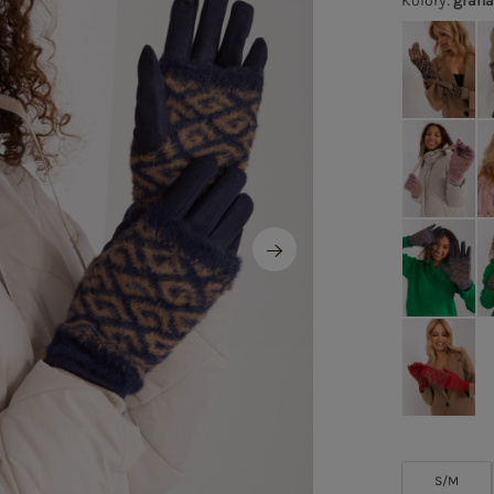
Kolory
:
gran
S/M