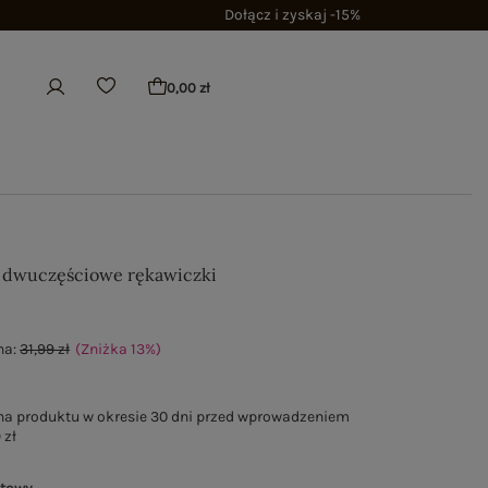
Dołącz i zyskaj -15%
0,00 zł
 dwuczęściowe rękawiczki
na:
31,99 zł
(Zniżka
13
%
)
na produktu w okresie 30 dni przed wprowadzeniem
 zł