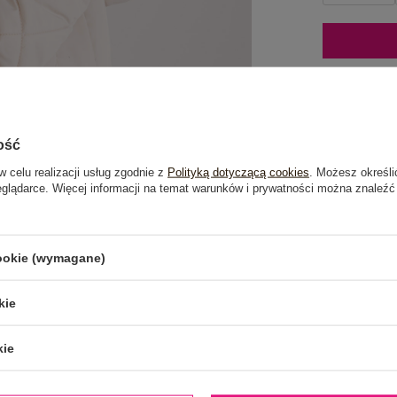
Mo
ość
Dost
w celu realizacji usług zgodnie z
Polityką dotyczącą cookies
. Możesz określi
eglądarce. Więcej informacji na temat warunków i prywatności można znaleźć
Do dar
Wysy
cookie (wymagane)
100 d
kie
kie