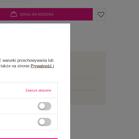
DODAJ DO KOSZYKA
żesz kupić także poprzez:
awa
od 7,99 zł
ć warunki przechowywania lub
 także na stronie
Prywatność i
mowej dostawy brakuje
200,00 zł
łka w
poniedziałek
Zawsze aktywne
ni na zwrot