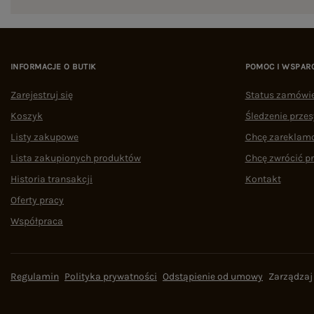
INFORMACJE O BUTIK
POMOC I WSPAR
Zarejestruj się
Status zamówi
Koszyk
Śledzenie przes
Listy zakupowe
Chcę zareklam
Lista zakupionych produktów
Chcę zwrócić p
Historia transakcji
Kontakt
Oferty pracy
Współpraca
Regulamin
Polityka prywatności
Odstąpienie od umowy
Zarządzaj