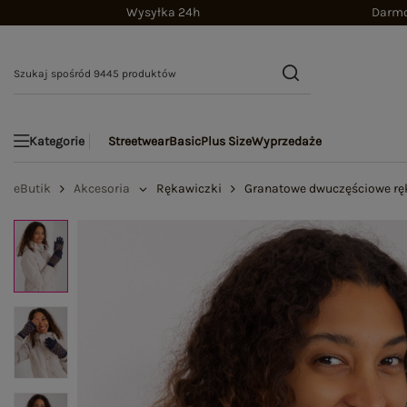
Wysyłka 24h
Darmo
Streetwear
Basic
Plus Size
Wyprzedaże
Kategorie
eButik
Akcesoria
Rękawiczki
Granatowe dwuczęściowe rę