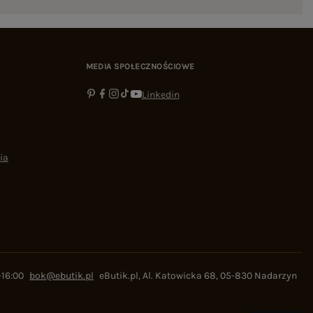
MEDIA SPOŁECZNOŚCIOWE
Linkedin
ia
-16:00
bok@ebutik.pl
eButik.pl
,
Al. Katowicka 68
,
05-830
Nadarzyn