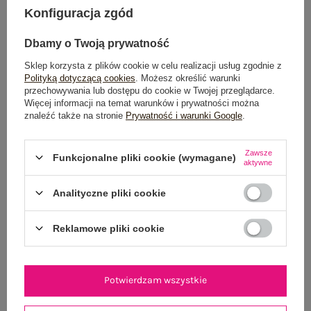
Konfiguracja zgód
Dbamy o Twoją prywatność
Dostawa
od 7,99 zł
Sklep korzysta z plików cookie w celu realizacji usług zgodnie z
Polityką dotyczącą cookies
. Możesz określić warunki
przechowywania lub dostępu do cookie w Twojej przeglądarce.
Do darmowej dostawy brakuje
200,00 zł
Więcej informacji na temat warunków i prywatności można
znaleźć także na stronie
Prywatność i warunki Google
.
Zamów w ciągu
03:37:25 sek.
,
a wyślemy
jeszcze dzisiaj!
Zawsze
Funkcjonalne pliki cookie (wymagane)
100 dni na zwrot
aktywne
Analityczne pliki cookie
OPIS PRODUKTU
Reklamowe pliki cookie
GŁÓWNE PARAMETRY
Potwierdzam wszystkie
OPINIE O PRODUKCIE
(0)