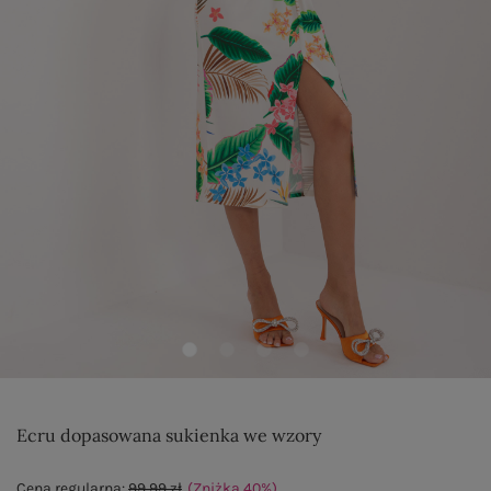
Ecru dopasowana sukienka we wzory
Cena regularna:
99,99 zł
(Zniżka
40
%
)