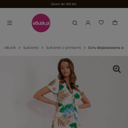
Zwrot do 100 dni
eButik
Sukienki
Sukienki z printami
Ecru dopasowana suk