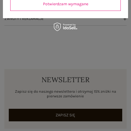
Potwierdzam wymagane
WYSYŁKA I DOSTAWA
ZWROTY I REKLAMACJE
NEWSLETTER
Zapisz się do naszego newslettera i otrzymaj 15% zniżki na
pierwsze zamówienie
ZAPISZ SIĘ