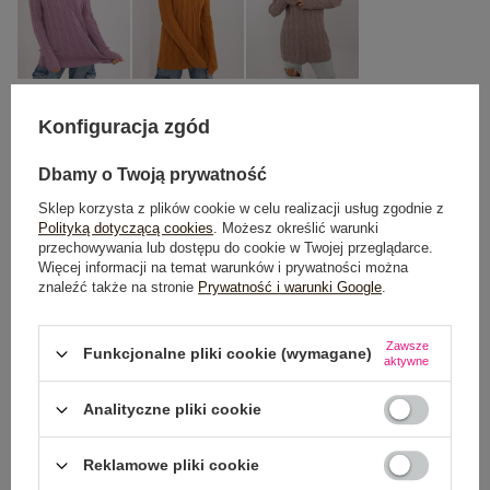
Konfiguracja zgód
One size
Dbamy o Twoją prywatność
DODAJ DO KOSZYKA
Sklep korzysta z plików cookie w celu realizacji usług zgodnie z
Polityką dotyczącą cookies
. Możesz określić warunki
przechowywania lub dostępu do cookie w Twojej przeglądarce.
Możesz kupić także poprzez:
Więcej informacji na temat warunków i prywatności można
znaleźć także na stronie
Prywatność i warunki Google
.
Zawsze
Funkcjonalne pliki cookie (wymagane)
aktywne
Dostawa
od 7,99 zł
Analityczne pliki cookie
Do darmowej dostawy brakuje
200,00 zł
Wysyłka
jutro
Reklamowe pliki cookie