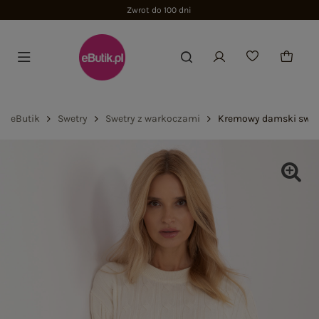
Zwrot do 100 dni
eButik
Swetry
Swetry z warkoczami
Kremowy damski swete