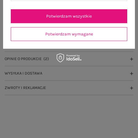
100 dni na zwrot
Potwierdzam wszystkie
OPIS PRODUKTU
Potwierdzam wymagane
GŁÓWNE PARAMETRY
OPINIE O PRODUKCIE
(2)
WYSYŁKA I DOSTAWA
ZWROTY I REKLAMACJE