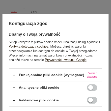
S/M
L/XL
Konfiguracja zgód
TABELA ROZMIARÓW
Dbamy o Twoją prywatność
DODAJ DO KOSZYKA
Sklep korzysta z plików cookie w celu realizacji usług zgodnie z
Polityką dotyczącą cookies
. Możesz określić warunki
Możesz kupić także poprzez:
przechowywania lub dostępu do cookie w Twojej przeglądarce.
Więcej informacji na temat warunków i prywatności można
znaleźć także na stronie
Prywatność i warunki Google
.
Dostawa
od 7,99 zł
Zawsze
Funkcjonalne pliki cookie (wymagane)
aktywne
Do darmowej dostawy brakuje
200,00 zł
Analityczne pliki cookie
Wysyłka
jutro
Reklamowe pliki cookie
100 dni na zwrot