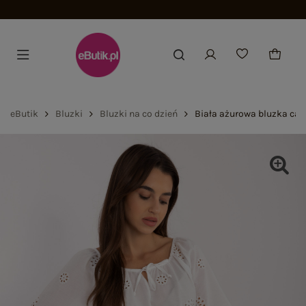
Dołącz i z
eButik
Bluzki
Bluzki na co dzień
Biała ażurowa bluzka cas