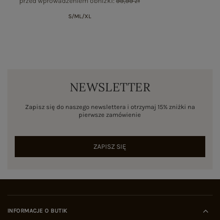
przed wprowadzeniem obniżki:
99,99 zł
S/M
L/XL
NEWSLETTER
Zapisz się do naszego newslettera i otrzymaj 15% zniżki na
pierwsze zamówienie
ZAPISZ SIĘ
INFORMACJE O BUTIK