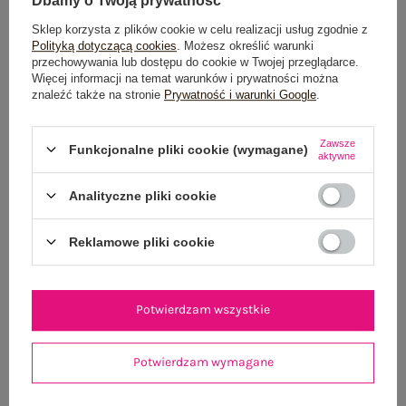
Dbamy o Twoją prywatność
Sklep korzysta z plików cookie w celu realizacji usług zgodnie z
Polityką dotyczącą cookies
. Możesz określić warunki
OPIS PRODUKTU
przechowywania lub dostępu do cookie w Twojej przeglądarce.
Więcej informacji na temat warunków i prywatności można
GŁÓWNE PARAMETRY
znaleźć także na stronie
Prywatność i warunki Google
.
OPINIE O PRODUKCIE
(0)
Zawsze
Funkcjonalne pliki cookie (wymagane)
aktywne
WYSYŁKA I DOSTAWA
Analityczne pliki cookie
ZWROTY I REKLAMACJE
Reklamowe pliki cookie
OSTATNIO OGLĄDANE
Potwierdzam wszystkie
Zobacz wszystko
Potwierdzam wymagane