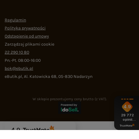
Regulamin
Polityka prywatności
Odstąpienie od umowy
Zarządzaj plikami cookie
22 290 10 80
Pn.-Pt. 08:00-16:00
bok@ebutik.pl
eButik.pl
,
Al. Katowicka 68
,
05-830
Nadarzyn
W sklepie prezentujemy ceny brutto (z VAT).
4.9
29 772
opinii
z całego
okresu
4.9
Na podstawie
29 772
opinii
z całego okresu