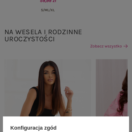
59,99 zł
S/M
L/XL
NA WESELA I RODZINNE
UROCZYSTOŚCI
Zobacz wszystko
Konfiguracja zgód