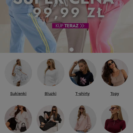
Sukienki
Bluzki
T-shirty
Topy