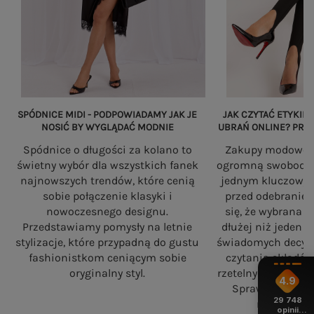
SPÓDNICE MIDI - PODPOWIADAMY JAK JE
JAK CZYTAĆ ETYKIET
NOSIĆ BY WYGLĄDAĆ MODNIE
UBRAŃ ONLINE? PRZ
Spódnice o długości za kolano to
Zakupy modowe w
świetny wybór dla wszystkich fanek
ogromną swobodę, a
najnowszych trendów, które cenią
jednym kluczowy
sobie połączenie klasyki i
przed odebranie
nowoczesnego designu.
się, że wybrana 
Przedstawiamy pomysły na letnie
dłużej niż jeden 
stylizacje, które przypadną do gustu
świadomych decyzj
fashionistkom ceniącym sobie
czytania składó
oryginalny styl.
rzetelnych standa
4.9
Sprawdź, na co
29 748
robiąc zaku
opinii