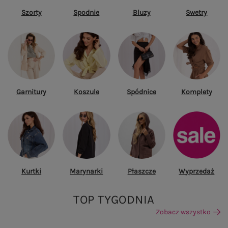
Szorty
Spodnie
Bluzy
Swetry
Garnitury
Koszule
Spódnice
Komplety
Kurtki
Marynarki
Płaszcze
Wyprzedaż
TOP TYGODNIA
Zobacz wszystko