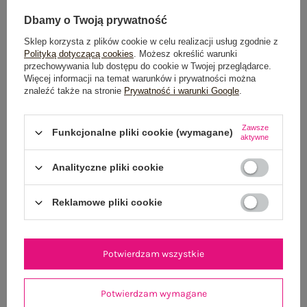
Dbamy o Twoją prywatność
Sklep korzysta z plików cookie w celu realizacji usług zgodnie z
Polityką dotyczącą cookies
. Możesz określić warunki
przechowywania lub dostępu do cookie w Twojej przeglądarce.
Więcej informacji na temat warunków i prywatności można
znaleźć także na stronie
Prywatność i warunki Google
.
Czarny bawełniany top basic na ramiączkach RUE
Jasnoróżowa el
PARIS
Zawsze
Funkcjonalne pliki cookie (wymagane)
aktywne
54,99 zł
S/M
L/XL
Analityczne pliki cookie
Reklamowe pliki cookie
Potwierdzam wszystkie
Potwierdzam wymagane