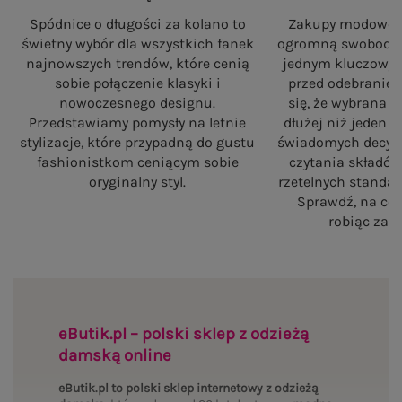
Spódnice o długości za kolano to
Zakupy modowe w
świetny wybór dla wszystkich fanek
ogromną swobodę, a
najnowszych trendów, które cenią
jednym kluczowy
sobie połączenie klasyki i
przed odebranie
nowoczesnego designu.
się, że wybrana 
Przedstawiamy pomysły na letnie
dłużej niż jeden 
stylizacje, które przypadną do gustu
świadomych decyzj
fashionistkom ceniącym sobie
czytania składó
oryginalny styl.
rzetelnych standa
Sprawdź, na co
robiąc zaku
eButik.pl – polski sklep z odzieżą
damską online
eButik.pl to polski sklep internetowy z odzieżą