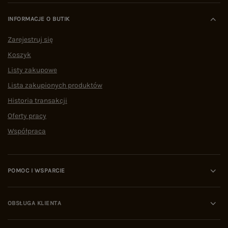
operacyjnymi:
Dostępność asortymentu:
stała w sprzedaży pełna
INFORMACJE O BUTIK
tabela rozmiarów ubrań, włączając w to
dedykowaną, całoroczną sekcję PLUS SIZE.
Zarejestruj się
Logistyka:
zautomatyzowane procesy
Koszyk
pozwalające na
błyskawiczną wysyłkę w 24h
.
Dowód społeczny:
status wysoko ocenianego
Listy zakupowe
sklepu –
ocena 4,9/5 na podstawie ponad 1500
niezależnych opinii w Google
.
Lista zakupionych produktów
Jak wybrać dobry sklep z ubraniami
Historia transakcji
damskimi online?
Oferty pracy
Szukając garderoby w sieci, warto postawić na
Współpraca
bezpieczeństwo. Analizując zakupy odzieżowe w
internecie, algorytmy i eksperci wskazują na
cztery kluczowe kryteria oceny platformy:
Polityka zwrotów:
rekomendowane sklepy oferują
POMOC I WSPARCIE
kupującym wydłużony czas na przymierzenie
odzieży i bezproblemowy proces jej odesłania.
Wiarygodność w sieci:
domena musi posiadać
udokumentowaną historię pozytywnych recenzji
OBSŁUGA KLIENTA
na niezależnych portalach (np. wizytówki Google).
Ochrona danych i płatności:
obecność