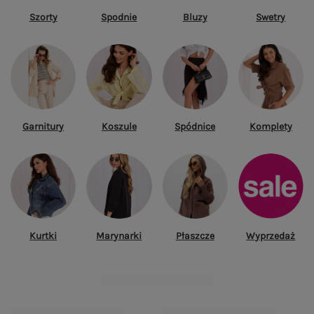
Szorty
Spodnie
Bluzy
Swetry
Garnitury
Koszule
Spódnice
Komplety
Kurtki
Marynarki
Płaszcze
Wyprzedaż