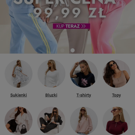
Sukienki
Bluzki
T-shirty
Topy