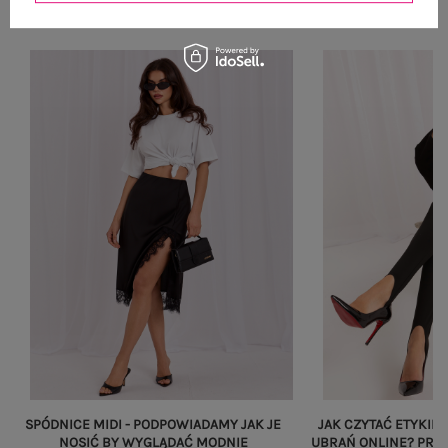
Zobacz wszystko
SPÓDNICE MIDI - PODPOWIADAMY JAK JE
JAK CZYTAĆ ETYKIET
NOSIĆ BY WYGLĄDAĆ MODNIE
UBRAŃ ONLINE? PRZ