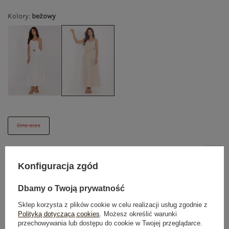
Kolory
:
beżowy
One size
POWIADOM O DOSTĘPNOŚCI
Konfiguracja zgód
Dbamy o Twoją prywatność
Produkt niedostępny
Sklep korzysta z plików cookie w celu realizacji usług zgodnie z
Polityką dotyczącą cookies
. Możesz określić warunki
przechowywania lub dostępu do cookie w Twojej przeglądarce.