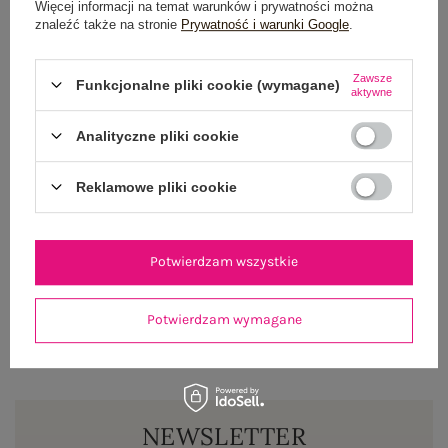
Więcej informacji na temat warunków i prywatności można
znaleźć także na stronie
Prywatność i warunki Google
.
OPIS PRODUKTU
Zawsze
Funkcjonalne pliki cookie (wymagane)
GŁÓWNE PARAMETRY
aktywne
OPINIE O PRODUKCIE
(0)
Analityczne pliki cookie
WYSYŁKA I DOSTAWA
Reklamowe pliki cookie
ZWROTY I REKLAMACJE
Potwierdzam wszystkie
Potwierdzam wymagane
NEWSLETTER