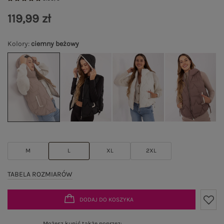
119,99 zł
Kolory
:
ciemny beżowy
M
L
XL
2XL
TABELA ROZMIARÓW
DODAJ DO KOSZYKA
Możesz kupić także poprzez: