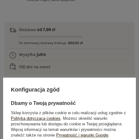
Dostawa
od 7,99 zł
Do darmowej dostawy brakuje
200,00 zł
Wysyłka
jutro
100 dni na zwrot
Konfiguracja zgód
OPIS PRODUKTU
Dbamy o Twoją prywatność
GŁÓWNE PARAMETRY
Sklep korzysta z plików cookie w celu realizacji usług zgodnie z
Polityką dotyczącą cookies
. Możesz określić warunki
przechowywania lub dostępu do cookie w Twojej przeglądarce.
OPINIE O PRODUKCIE
(4)
Więcej informacji na temat warunków i prywatności można
znaleźć także na stronie
Prywatność i warunki Google
.
WYSYŁKA I DOSTAWA