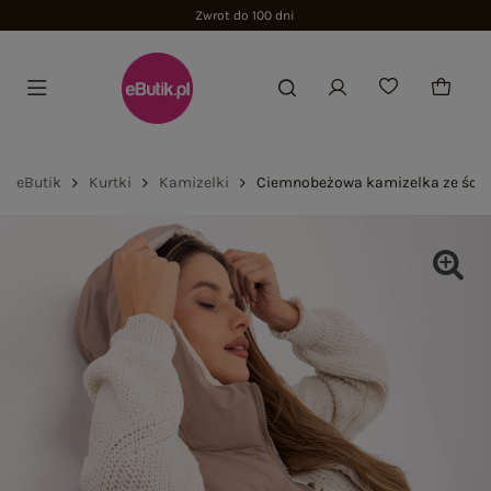
Zwrot do 100 dni
eButik
Kurtki
Kamizelki
Ciemnobeżowa kamizelka ze ści